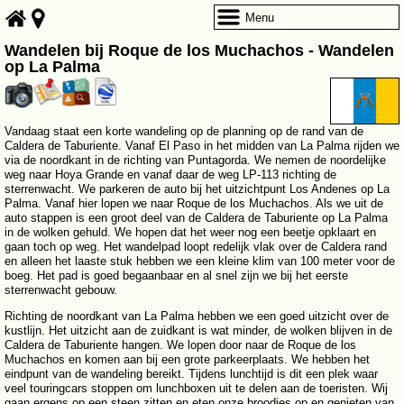
Menu
Wandelen bij Roque de los Muchachos - Wandelen
op La Palma
Vandaag staat een korte wandeling op de planning op de rand van de
Caldera de Taburiente. Vanaf El Paso in het midden van La Palma rijden we
via de noordkant in de richting van Puntagorda. We nemen de noordelijke
weg naar Hoya Grande en vanaf daar de weg LP-113 richting de
sterrenwacht. We parkeren de auto bij het uitzichtpunt Los Andenes op La
Palma. Vanaf hier lopen we naar Roque de los Muchachos. Als we uit de
auto stappen is een groot deel van de Caldera de Taburiente op La Palma
in de wolken gehuld. We hopen dat het weer nog een beetje opklaart en
gaan toch op weg. Het wandelpad loopt redelijk vlak over de Caldera rand
en alleen het laaste stuk hebben we een kleine klim van 100 meter voor de
boeg. Het pad is goed begaanbaar en al snel zijn we bij het eerste
sterrenwacht gebouw.
Richting de noordkant van La Palma hebben we een goed uitzicht over de
kustlijn. Het uitzicht aan de zuidkant is wat minder, de wolken blijven in de
Caldera de Taburiente hangen. We lopen door naar de Roque de los
Muchachos en komen aan bij een grote parkeerplaats. We hebben het
eindpunt van de wandeling bereikt. Tijdens lunchtijd is dit een plek waar
veel touringcars stoppen om lunchboxen uit te delen aan de toeristen. Wij
gaan ergens op een steen zitten en eten onze broodjes op en genieten van