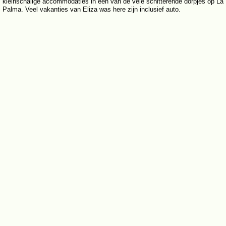
kleinschalige accommodaties in een van de vele schitterende dorpjes op La
Palma. Veel vakanties van Eliza was here zijn inclusief auto.