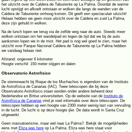
het uitzicht over de Caldera de Taburiente op La Palma. Doordat de warme
lucht opstijgt en afkoelt ontstaan er wolken die langs de wanden van de
Caldera de Taburiente omhoog komen. Dit geeft een spectaculair uitzicht!
Helaas hebben we geen mooi uitzicht over de Caldera en zuid La Palma,
deze zijn gehuld in wolken.
Na de lunch lopen we terug via de zelfde weg naar de auto. Steeds meer
wolken ontstaan om het wandelpad en tegen de tijd dat we bij de auto
aankomen lopen we in de mist. Het pad is nog wel goed te zien, maar het
uitzicht over Parque Nacional Caldera de Taburiente op La Palma hebben
we vandaag helaas niet.
Afstand: ongeveer 6 kilometer
Hoogte verschil: 150 meter stijgen en dalen
Observatorio Astrofisico
De sterrenwacht bij Roque de los Muchachos is eigendom van de Instituto
de Astrofísica de Canarias (IAC). Twee telescopen die bij deze
Observatorio Astrofisico staan worden onder andere beheerd door
Nederlandse en Britse universiteiten. Op de website van de
Instituto de
Astrofísica de Canarias
vind je veel informatie over deze telescopen. De
telescopen hebben op een hoogte van 2300 meter weinig last van vervuiling
in de lucht. De lucht is op deze hoogte ijler. De data wordt in Santa Cruz
uitgewerkt.
Geen massatoerisme, maar wel naar La Palma?. Bekijk de mogelijkheden
eens met
Eliza was here
op La Palma. Eliza was here staat voor