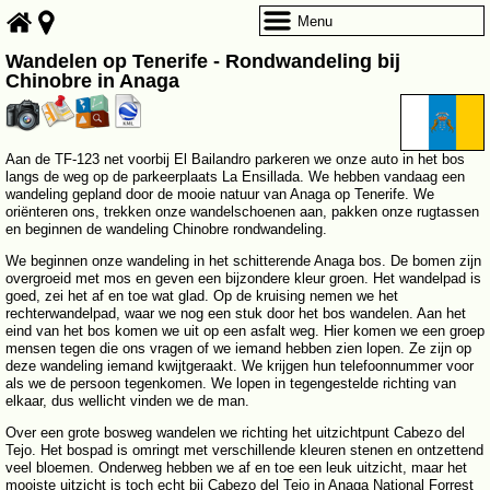
Menu
Wandelen op Tenerife - Rondwandeling bij
Chinobre in Anaga
Aan de TF-123 net voorbij El Bailandro parkeren we onze auto in het bos
langs de weg op de parkeerplaats La Ensillada. We hebben vandaag een
wandeling gepland door de mooie natuur van Anaga op Tenerife. We
oriënteren ons, trekken onze wandelschoenen aan, pakken onze rugtassen
en beginnen de wandeling Chinobre rondwandeling.
We beginnen onze wandeling in het schitterende Anaga bos. De bomen zijn
overgroeid met mos en geven een bijzondere kleur groen. Het wandelpad is
goed, zei het af en toe wat glad. Op de kruising nemen we het
rechterwandelpad, waar we nog een stuk door het bos wandelen. Aan het
eind van het bos komen we uit op een asfalt weg. Hier komen we een groep
mensen tegen die ons vragen of we iemand hebben zien lopen. Ze zijn op
deze wandeling iemand kwijtgeraakt. We krijgen hun telefoonnummer voor
als we de persoon tegenkomen. We lopen in tegengestelde richting van
elkaar, dus wellicht vinden we de man.
Over een grote bosweg wandelen we richting het uitzichtpunt Cabezo del
Tejo. Het bospad is omringt met verschillende kleuren stenen en ontzettend
veel bloemen. Onderweg hebben we af en toe een leuk uitzicht, maar het
mooiste uitzicht is toch echt bij Cabezo del Tejo in Anaga National Forrest