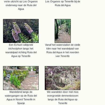
verte uitzicht op Los Organos
Los Organos op Tenerife bij de
onderweg naar de Ruta del
Ruta del Agua
Agua
Een Echium wildpretii
Vanaf het waterstation de steile
trichosiphon langs het
klim naar het wandelpad van
wandelpad richting Ruta del
Ruta del Aqua in het noorden
Agua op Tenerife
van Tenerife
Wandelend langs de
We wandelen door met mos
watergangen op de Ruta del
overgroeide dennenbossen
Agua in Noord Tenerife in
langs de Ruta del Agua op
Spanje
Tenerife