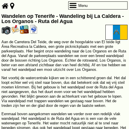
Menu
Wandelen op Tenerife - Wandeling bij La Caldera -
Los Organos - Ruta del Agua
Aan de Carretera Del Teide, de weg over de hoogvlakte van El teide ligt
Área Recreativa la Caldera, een grote picknickplaats met een grote
parkeerplaats. Hier begint onze wandeling naar de Los Organos en de Ruta
del Agua. Vanaf de parkeerplaats wandelen we over een breed wandelpad
door de bossen richting Los Organos. Echter de rotswand, Los Organos, is
beter van een afstand zichtbaar dan van heel dichtbij. Af en toe hebben we
vanaf het wandelpad een mooi uitzicht over Los Organos.
Net voorbij de watercentrale kijken we in een schitterend groen dal. Het dal
loopt echter wel vrij steil naar boven, dus dat betekent ook dat wij vrij steil
moeten klimmen. Bij het gebouw is het wandelpad over de Ruta del Agua
niet aangegeven, dus het duurt even voor we het wandelpad hebben
gevonden. Het blijkt gewoon aan de achterkant van het gebouw te lopen.
Via wandelpad met trappen wandelen we gestaag naar boven. Het de
treden zijn her en der glad door de regen van de laatste weken.
Eenmaal boven aangekomen wandelen we verder over een redelijk vlak
wandelpad. Het wandelpad is de Ruta del Agua en is een van de vele
waterwegen op Tenerife. Het water mocht natuurlijk niet al te snel naar
beneden stromen, dus ook het wandelpad loopt gestaag naar beneden. Het