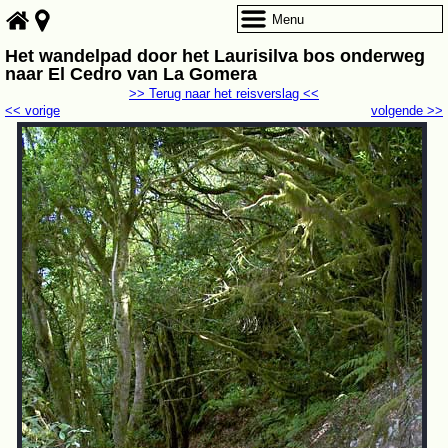
Menu
Het wandelpad door het Laurisilva bos onderweg
naar El Cedro van La Gomera
>> Terug naar het reisverslag <<
<< vorige
volgende >>