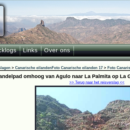
cklogs
Links
Over ons
slagen
>
Canarische eilanden
Foto Canarische eilanden 17
>
Foto Canari
andelpad omhoog van Agulo naar La Palmita op La
>> Terug naar het reisverslag <<