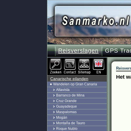
Reisverslagen
GPS Tra
Reisver
Het w
Canarische eilanden
Wandelen op Gran Canaria
Altavista
Barranco de Mina
Cruz Grande
Guayadeque
Maspalomas
Mogán
Montaña de Tauro
Roque Nublo