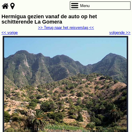
Menu
Hermigua gezien vanaf de auto op het
schitterende La Gomera
>> Terug naar het reisverslag <<
<< vorige
volgende >>