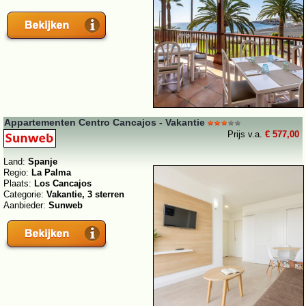
Appartementen Centro Cancajos - Vakantie
Prijs v.a.
€ 577,00
Land:
Spanje
Regio:
La Palma
Plaats:
Los Cancajos
Categorie:
Vakantie, 3 sterren
Aanbieder:
Sunweb