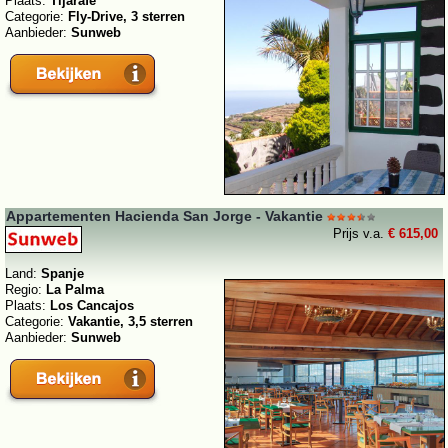
Plaats:
Tijarafe
Categorie:
Fly-Drive, 3 sterren
Aanbieder:
Sunweb
Appartementen Hacienda San Jorge - Vakantie
Prijs v.a.
€ 615,00
Land:
Spanje
Regio:
La Palma
Plaats:
Los Cancajos
Categorie:
Vakantie, 3,5 sterren
Aanbieder:
Sunweb