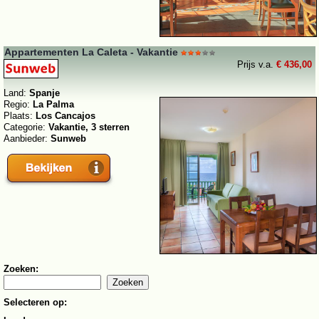
Appartementen La Caleta - Vakantie
Prijs v.a.
€ 436,00
Land:
Spanje
Regio:
La Palma
Plaats:
Los Cancajos
Categorie:
Vakantie, 3 sterren
Aanbieder:
Sunweb
Zoeken:
Selecteren op: