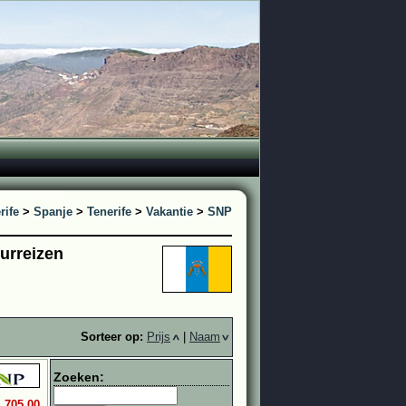
rife
>
Spanje
>
Tenerife
>
Vakantie
>
SNP
uurreizen
Sorteer op:
Prijs
|
Naam
Zoeken:
1.705,00