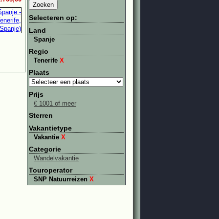
Selecteren op:
Land
Spanje
Regio
Tenerife
X
Plaats
Prijs
€ 1001 of meer
Sterren
Vakantietype
Vakantie
X
Categorie
Wandelvakantie
Touroperator
SNP Natuurreizen
X