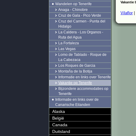
Vakantie 
Wandelen op Tenerife
Anaga - Chinobre
Vilaflor
|
Cruz de Gala - Pico Verde
Cruz del Carmen - Punta del
Hidalgo
La Caldera - Los Organos -
Ruta del Agua
La Fortaleza
Las Vegas
Lomo de Tablado - Roque de
La Cabezaca
Los Roques de Garcia
Montaña de la Botija
Informatie en links over Tenerife
Vakantie op Tenerife
Bijzondere accommodaties op
Tenerife
Informatie en links over de
Canarische Eilanden
Alaska
België
Canada
Duitsland