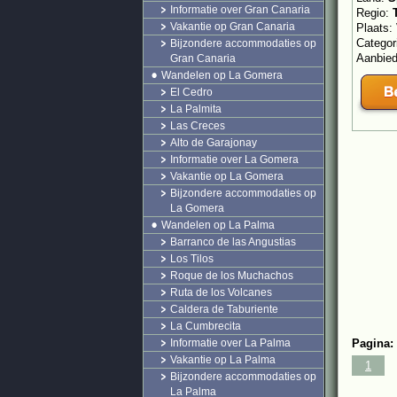
Informatie over Gran Canaria
Regio:
Vakantie op Gran Canaria
Plaats:
Categor
Bijzondere accommodaties op
Aanbie
Gran Canaria
Wandelen op La Gomera
El Cedro
La Palmita
Las Creces
Alto de Garajonay
Informatie over La Gomera
Vakantie op La Gomera
Bijzondere accommodaties op
La Gomera
Wandelen op La Palma
Barranco de las Angustias
Los Tilos
Roque de los Muchachos
Ruta de los Volcanes
Caldera de Taburiente
La Cumbrecita
Informatie over La Palma
Pagina:
Vakantie op La Palma
1
Bijzondere accommodaties op
La Palma