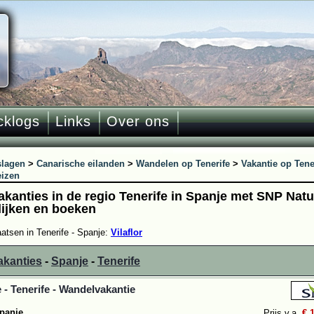
cklogs
Links
Over ons
slagen
>
Canarische eilanden
>
Wandelen op Tenerife
>
Vakantie op Tene
eizen
vakanties in de regio Tenerife in Spanje met SNP Nat
lijken en boeken
aatsen in Tenerife - Spanje:
Vilaflor
akanties
-
Spanje
-
Tenerife
 - Tenerife - Wandelvakantie
panje
Prijs v.a.
€ 