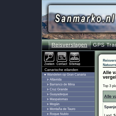
Reisverslagen
GPS Tra
Reisver
Natuurr
Canarische eilanden
Alle 
Wandelen op Gran Canaria
verge
Altavista
Barranco de Mina
Top 3 pl
Cruz Grande
Guayadeque
Alle v
Maspalomas
Mogán
Spanje
Montaña de Tauro
Roque Nublo
Land:
S