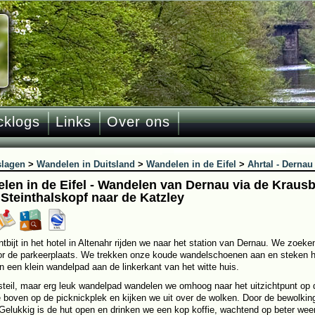
cklogs
Links
Over ons
slagen
>
Wandelen in Duitsland
>
Wandelen in de Eifel
>
Ahrtal - Dernau
len in de Eifel - Wandelen van Dernau via de Kraus
 Steinthalskopf naar de Katzley
ntbijt in het hotel in Altenahr rijden we naar het station van Dernau. We zoeke
or de parkeerplaats. We trekken onze koude wandelschoenen aan en steken h
 een klein wandelpad aan de linkerkant van het witte huis.
steil, maar erg leuk wandelpad wandelen we omhoog naar het uitzichtpunt op 
 boven op de picknickplek en kijken we uit over de wolken. Door de bewolkin
Gelukkig is de hut open en drinken we een kop koffie, wachtend op beter weer.