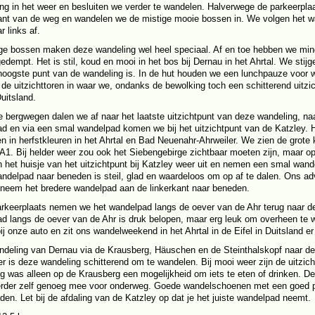
ing in het weer en besluiten we verder te wandelen. Halverwege de parkeerp
ant van de weg en wandelen we de mistige mooie bossen in. We volgen het w
r links af.
ge bossen maken deze wandeling wel heel speciaal. Af en toe hebben we mind
edempt. Het is stil, koud en mooi in het bos bij Dernau in het Ahrtal. We sti
hoogste punt van de wandeling is. In de hut houden we een lunchpauze voor w
de uitzichttoren in waar we, ondanks de bewolking toch een schitterend uitzic
Duitsland.
e bergwegen dalen we af naar het laatste uitzichtpunt van deze wandeling, na
d en via een smal wandelpad komen we bij het uitzichtpunt van de Katzley. H
en in herfstkleuren in het Ahrtal en Bad Neuenahr-Ahrweiler. We zien de grot
A1. Bij helder weer zou ook het Siebengebirge zichtbaar moeten zijn, maar op
 het huisje van het uitzichtpunt bij Katzley weer uit en nemen een smal wand
andelpad naar beneden is steil, glad en waardeloos om op af te dalen. Ons ad
 neem het bredere wandelpad aan de linkerkant naar beneden.
rkeerplaats nemen we het wandelpad langs de oever van de Ahr terug naar de p
d langs de oever van de Ahr is druk belopen, maar erg leuk om overheen te 
ij onze auto en zit ons wandelweekend in het Ahrtal in de Eifel in Duitsland er
deling van Dernau via de Krausberg, Häuschen en de Steinthalskopf naar de 
r is deze wandeling schitterend om te wandelen. Bij mooi weer zijn de uitzi
 was alleen op de Krausberg een mogelijkheid om iets te eten of drinken. De
der zelf genoeg mee voor onderweg. Goede wandelschoenen met een goed prof
aden. Let bij de afdaling van de Katzley op dat je het juiste wandelpad neemt.