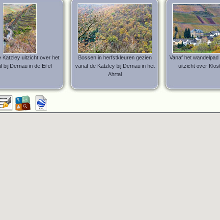
 Katzley uitzicht over het
Bossen in herfstkleuren gezien
Vanaf het wandelpad 
l bij Dernau in de Eifel
vanaf de Katzley bij Dernau in het
uitzicht over Klos
Ahrtal