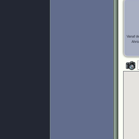
Vanaf de
Ahrta