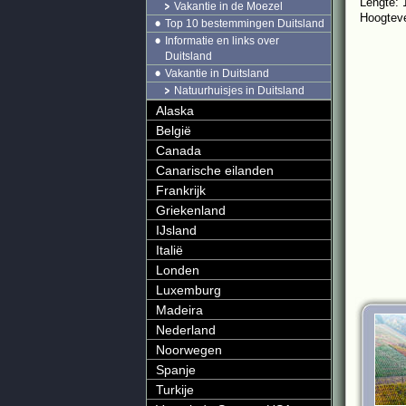
Lengte: 
Vakantie in de Moezel
Hoogteve
Top 10 bestemmingen Duitsland
Informatie en links over
Duitsland
Vakantie in Duitsland
Natuurhuisjes in Duitsland
Alaska
België
Canada
Canarische eilanden
Frankrijk
Griekenland
IJsland
Italië
Londen
Luxemburg
Madeira
Nederland
Noorwegen
Spanje
Turkije