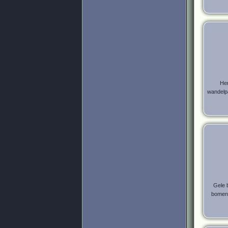
Her
wandelpa
Gele 
bomen 