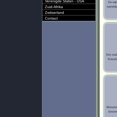
Verenigde Staten - USA
De wij
Zuid-Afrika
wandelp
Zwitserland
Contact
Een oude
Krausbe
Monumen
bossen