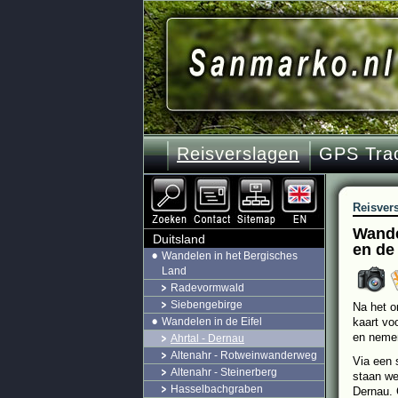
Reisverslagen
GPS Tra
Reisver
Wande
Duitsland
en de
Wandelen in het Bergisches
Land
Radevormwald
Siebengebirge
Na het o
Wandelen in de Eifel
kaart vo
en nemen
Ahrtal - Dernau
Altenahr - Rotweinwanderweg
Via een 
Altenahr - Steinerberg
staan we
Hasselbachgraben
Dernau. 