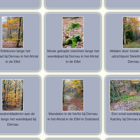
fstkleuren langs het
Mooie gekapte stammen langs het
Afdalen door mooie 
d bij Dernau in het Ahrtal
wandelpad bij Dernau in het Ahrtal
uitzichtpunt Steinth
in de Eifel
in de Eifel
Dernau
beukenbladeren aan de
Wandelen in de herfst bij Dernau
Een smal wandelp
langs het wandelpad bij
in het Ahrtal in de Eifel in Duitsland
Katzley bij Dernau i
Dernau