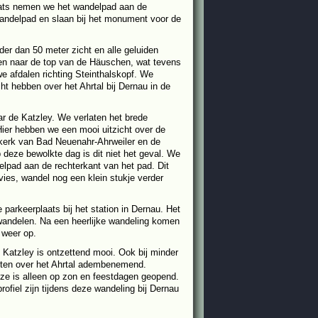
laats nemen we het wandelpad aan de
andelpad en slaan bij het monument voor de
er dan 50 meter zicht en alle geluiden
jgen naar de top van de Häuschen, wat tevens
e afdalen richting Steinthalskopf. We
ht hebben over het Ahrtal bij Dernau in de
ar de Katzley. We verlaten het brede
ier hebben we een mooi uitzicht over de
e kerk van Bad Neuenahr-Ahrweiler en de
 deze bewolkte dag is dit niet het geval. We
elpad aan de rechterkant van het pad. Dit
vies, wandel nog een klein stukje verder
arkeerplaats bij het station in Dernau. Het
wandelen. Na een heerlijke wandeling komen
 weer op.
Katzley is ontzettend mooi. Ook bij minder
chten over het Ahrtal adembenemend.
ze is alleen op zon en feestdagen geopend.
iel zijn tijdens deze wandeling bij Dernau