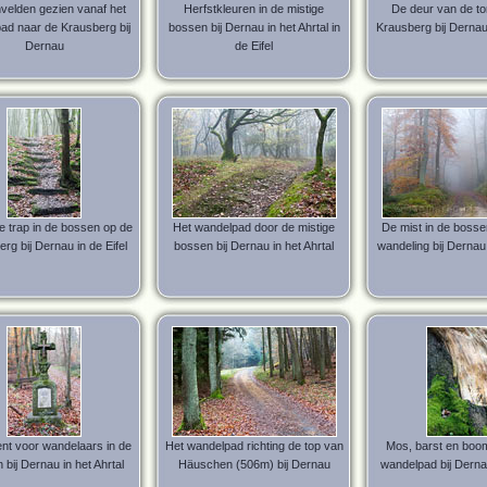
nvelden gezien vanaf het
Herfstkleuren in de mistige
De deur van de to
ad naar de Krausberg bij
bossen bij Dernau in het Ahrtal in
Krausberg bij Dernau 
Dernau
de Eifel
 trap in de bossen op de
Het wandelpad door de mistige
De mist in de bosse
rg bij Dernau in de Eifel
bossen bij Dernau in het Ahrtal
wandeling bij Dernau 
t voor wandelaars in de
Het wandelpad richting de top van
Mos, barst en boom
 bij Dernau in het Ahrtal
Häuschen (506m) bij Dernau
wandelpad bij Dernau