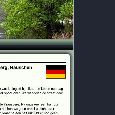
berg, Häuschen
n wat kleingeld bij elkaar en kopen een dag
et spoor over. We wandelen de straat door
de Krausberg. Na ongeveer een half uur
g hebben we geen enkel uitzicht over
 Maar na een half uur lijkt er nog geen