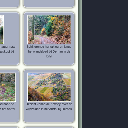
natuur naar
Schitterende herfstkleuren langs
alskopf bij
het wandelpad bij Dernau in de
Eifel
ad naar de
Uitzicht vanad de Katzley over de
n het Ahrtal
wijnvelden in het Ahrtal bij Dernau