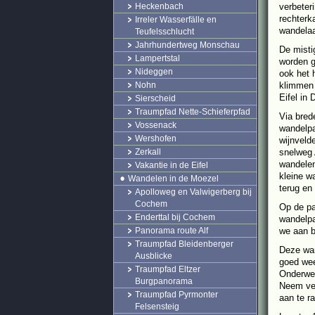
Heckenbach
verbeter
rechterk
Irreler Wasserfälle en
wandelaa
Teufelsschlucht
Jahrhundertweg Monschau
De misti
Lampertstal
worden g
Nideggen
ook het 
Nohn
klimmen 
Eifel in 
Sierscheid
Traumpfad Nette-Schieferpfad
Via bred
Vossenack
wandelpa
Wershofen
wijnveld
Zerkall
snelweg 
wandelen
Vakantie in de Eifel
kleine w
Wandelen in de Moezel
terug en
Apolloweg en Valwigerberg bij
Cochem
Op de pa
Enderttal bij Cochem
wandelpa
Panorama route Alf
we aan b
Traumpfad Bleidenberger
Deze wan
Ausblicke
goed wee
Traumpfad Eltzer
Onderweg
Burgpanorama
Neem ver
Traumpfad Pyrmonter
aan te r
Felsensteig