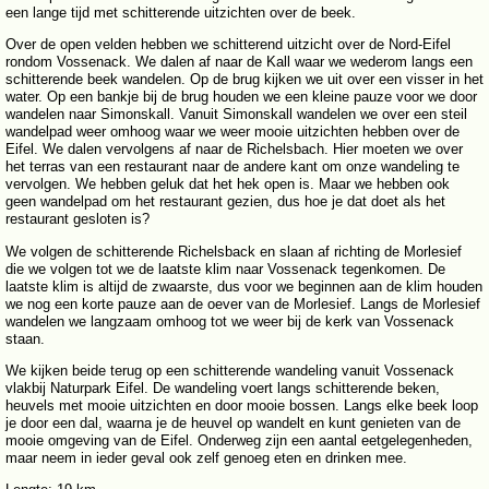
een lange tijd met schitterende uitzichten over de beek.
Over de open velden hebben we schitterend uitzicht over de Nord-Eifel
rondom Vossenack. We dalen af naar de Kall waar we wederom langs een
schitterende beek wandelen. Op de brug kijken we uit over een visser in het
water. Op een bankje bij de brug houden we een kleine pauze voor we door
wandelen naar Simonskall. Vanuit Simonskall wandelen we over een steil
wandelpad weer omhoog waar we weer mooie uitzichten hebben over de
Eifel. We dalen vervolgens af naar de Richelsbach. Hier moeten we over
het terras van een restaurant naar de andere kant om onze wandeling te
vervolgen. We hebben geluk dat het hek open is. Maar we hebben ook
geen wandelpad om het restaurant gezien, dus hoe je dat doet als het
restaurant gesloten is?
We volgen de schitterende Richelsback en slaan af richting de Morlesief
die we volgen tot we de laatste klim naar Vossenack tegenkomen. De
laatste klim is altijd de zwaarste, dus voor we beginnen aan de klim houden
we nog een korte pauze aan de oever van de Morlesief. Langs de Morlesief
wandelen we langzaam omhoog tot we weer bij de kerk van Vossenack
staan.
We kijken beide terug op een schitterende wandeling vanuit Vossenack
vlakbij Naturpark Eifel. De wandeling voert langs schitterende beken,
heuvels met mooie uitzichten en door mooie bossen. Langs elke beek loop
je door een dal, waarna je de heuvel op wandelt en kunt genieten van de
mooie omgeving van de Eifel. Onderweg zijn een aantal eetgelegenheden,
maar neem in ieder geval ook zelf genoeg eten en drinken mee.