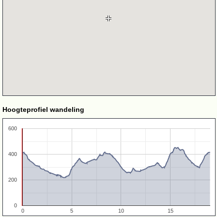
Hoogteprofiel wandeling
600
400
200
0
0
5
10
15