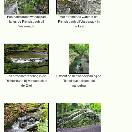
Een schitterend wandelpad
Het stromende water in de
langs de Richelsbach bij
Richelsbach bij Vossenack in
Vossenack
de Eifel
Een stroomversnelling in de
Uitzicht op het wandelpad bij de
Richelsbach bij Vossenack in
Richelsbach tijdens de
de Eifel
wandeling