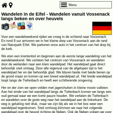
Menu
Wandelen in de Eifel - Wandelen vanuit Vossenack
langs beken en over heuvels
Voor een wandelweekend rijden we vroeg in de ochtend naar Vossenack.
En rond 9 uur arriveren we in het kleine dorp van Vossenack aan de rand
van Naturpark Eifel. We parkeren onze auto in het centrum van het dorp bij
de kerk.
We eten een krentenbol en beginnen aan de eerste lange wandeling van het
wandelweekend. We verlaten het centrum van Vossenack en wandelen
door de weilanden naar een klein wandelpad. Het wandelpad gaat direct
behoorlijk steil omlaag. Door alle regenval van de afgelopen tijd is het
wandelpad her en der behoorlijk glad. We blijven beide met beide benen op
de grond staan en komen op een breed wandelpad uit. Het brede wandelpad
loopt langs de Tiefenbach en heeft een schitterende omgeving.
Her en der zien we open velden met jagershutten in kleine mooie valleien.
Aan het einde van het wandelpad langs de Tiefenbach komen we langs een
oud gemaal waar we een korte pauze houden. We verlaten de Tiefenbach
en wandelen over de grote weg naar het wandelpad aan de linkerkant. De
weg is gelukkig niet druk, maar we zijn blij als we in het bos weer een
wandelpad tegenkomen. Steil omhoog klimmen we naar het volgende
wandelpad over de heuvel richting de Neben. Ook de Neben volgen we voor