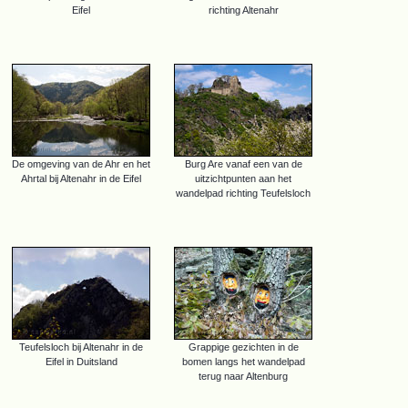
Eifel
richting Altenahr
De omgeving van de Ahr en het
Burg Are vanaf een van de
Ahrtal bij Altenahr in de Eifel
uitzichtpunten aan het
wandelpad richting Teufelsloch
Teufelsloch bij Altenahr in de
Grappige gezichten in de
Eifel in Duitsland
bomen langs het wandelpad
terug naar Altenburg