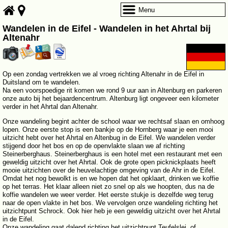
Menu
Wandelen in de Eifel - Wandelen in het Ahrtal bij
Altenahr
Op een zondag vertrekken we al vroeg richting Altenahr in de Eifel in
Duitsland om te wandelen.
Na een voorspoedige rit komen we rond 9 uur aan in Altenburg en parkeren
onze auto bij het bejaardencentrum. Altenburg ligt ongeveer een kilometer
verder in het Ahrtal dan Altenahr.
Onze wandeling begint achter de school waar we rechtsaf slaan en omhoog
lopen. Onze eerste stop is een bankje op de Hornberg waar je een mooi
uitzicht hebt over het Ahrtal en Altenbug in de Eifel. We wandelen verder
stijgend door het bos en op de openvlakte slaan we af richting
Steinerberghaus. Steinerberghaus is een hotel met een restaurant met een
geweldig uitzicht over het Ahrtal. Ook de grote open picknickplaats heeft
mooie uitzichten over de heuvelachtige omgeving van de Ahr in de Eifel.
Omdat het nog bewolkt is en we hopen dat het opklaart, drinken we koffie
op het terras. Het klaar alleen niet zo snel op als we hoopten, dus na de
koffie wandelen we weer verder. Het eerste stukje is dezelfde weg terug
naar de open vlakte in het bos. We vervolgen onze wandeling richting het
uitzichtpunt Schrock. Ook hier heb je een geweldig uitzicht over het Ahrtal
in de Eifel.
Onze wandeling gaat dalend richting het uitzichtpunt Teufelslei, of