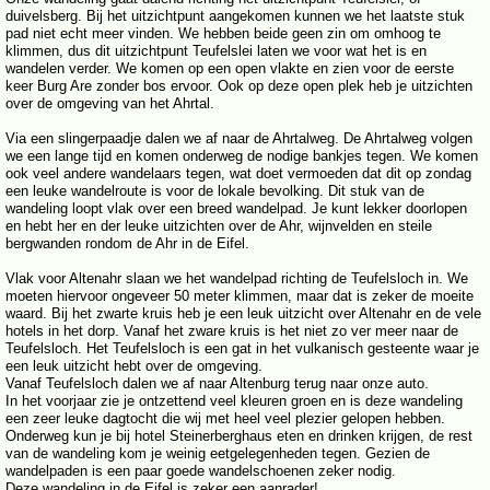
duivelsberg. Bij het uitzichtpunt aangekomen kunnen we het laatste stuk
pad niet echt meer vinden. We hebben beide geen zin om omhoog te
klimmen, dus dit uitzichtpunt Teufelslei laten we voor wat het is en
wandelen verder. We komen op een open vlakte en zien voor de eerste
keer Burg Are zonder bos ervoor. Ook op deze open plek heb je uitzichten
over de omgeving van het Ahrtal.
Via een slingerpaadje dalen we af naar de Ahrtalweg. De Ahrtalweg volgen
we een lange tijd en komen onderweg de nodige bankjes tegen. We komen
ook veel andere wandelaars tegen, wat doet vermoeden dat dit op zondag
een leuke wandelroute is voor de lokale bevolking. Dit stuk van de
wandeling loopt vlak over een breed wandelpad. Je kunt lekker doorlopen
en hebt her en der leuke uitzichten over de Ahr, wijnvelden en steile
bergwanden rondom de Ahr in de Eifel.
Vlak voor Altenahr slaan we het wandelpad richting de Teufelsloch in. We
moeten hiervoor ongeveer 50 meter klimmen, maar dat is zeker de moeite
waard. Bij het zwarte kruis heb je een leuk uitzicht over Altenahr en de vele
hotels in het dorp. Vanaf het zware kruis is het niet zo ver meer naar de
Teufelsloch. Het Teufelsloch is een gat in het vulkanisch gesteente waar je
een leuk uitzicht hebt over de omgeving.
Vanaf Teufelsloch dalen we af naar Altenburg terug naar onze auto.
In het voorjaar zie je ontzettend veel kleuren groen en is deze wandeling
een zeer leuke dagtocht die wij met heel veel plezier gelopen hebben.
Onderweg kun je bij hotel Steinerberghaus eten en drinken krijgen, de rest
van de wandeling kom je weinig eetgelegenheden tegen. Gezien de
wandelpaden is een paar goede wandelschoenen zeker nodig.
Deze wandeling in de Eifel is zeker een aanrader!