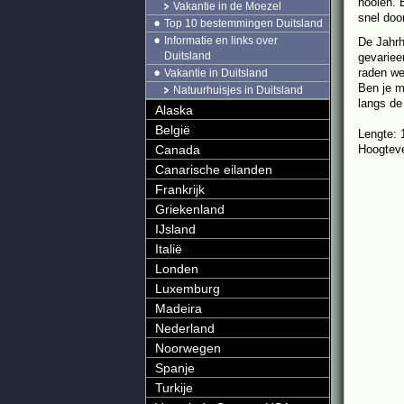
hooien. 
Vakantie in de Moezel
snel doo
Top 10 bestemmingen Duitsland
Informatie en links over
De Jahrh
Duitsland
gevariee
raden we
Vakantie in Duitsland
Ben je m
Natuurhuisjes in Duitsland
langs de
Alaska
België
Lengte: 
Canada
Hoogteve
Canarische eilanden
Frankrijk
Griekenland
IJsland
Italië
Londen
Luxemburg
Madeira
Nederland
Noorwegen
Spanje
Turkije