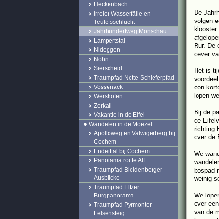
Heckenbach
De Jahrh
Irreler Wasserfälle en
volgen e
Teufelsschlucht
klooster
Jahrhundertweg Monschau
afgelope
Lampertstal
Rur. De 
Nideggen
oever va
Nohn
Sierscheid
Het is t
Traumpfad Nette-Schieferpfad
voordeel
Vossenack
een kort
lopen we
Wershofen
Zerkall
Bij de p
Vakantie in de Eifel
de Eifel
Wandelen in de Moezel
richting
Apolloweg en Valwigerberg bij
over de 
Cochem
Enderttal bij Cochem
We wande
Panorama route Alf
wandelen
Traumpfad Bleidenberger
bospad n
Ausblicke
weinig s
Traumpfad Eltzer
We lopen
Burgpanorama
over een
Traumpfad Pyrmonter
van de m
Felsensteig