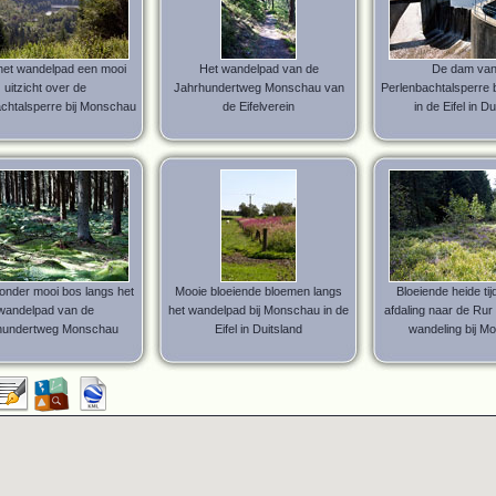
het wandelpad een mooi
Het wandelpad van de
De dam van
uitzicht over de
Jahrhundertweg Monschau van
Perlenbachtalsperre 
chtalsperre bij Monschau
de Eifelverein
in de Eifel in D
zonder mooi bos langs het
Mooie bloeiende bloemen langs
Bloeiende heide ti
wandelpad van de
het wandelpad bij Monschau in de
afdaling naar de Rur
hundertweg Monschau
Eifel in Duitsland
wandeling bij M