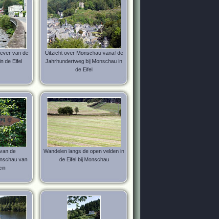
ever van de
Uitzicht over Monschau vanaf de
n de Eifel
Jahrhundertweg bij Monschau in
de Eifel
 van de
Wandelen langs de open velden in
nschau van
de Eifel bij Monschau
ein