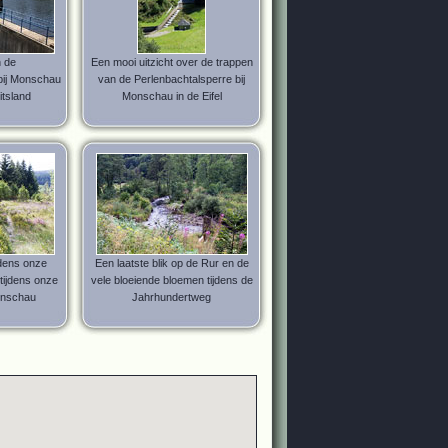
 de
Een mooi uitzicht over de trappen
bij Monschau
van de Perlenbachtalsperre bij
uitsland
Monschau in de Eifel
jdens onze
Een laatste blik op de Rur en de
 tijdens onze
vele bloeiende bloemen tijdens de
onschau
Jahrhundertweg