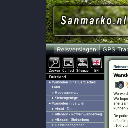
Reisverslagen
GPS Tra
Reisver
Wande
Duitsland
Wandelen in het Bergisches
Land
Radevormwald
We word
Siebengebirge
We hopen
snel zal
Wandelen in de Eifel
kunnen w
Ahrtal - Dernau
Altenahr - Rotweinwanderweg
De parke
Altenahr - Steinerberg
officiël
Hasselbachgraben
L106 vla