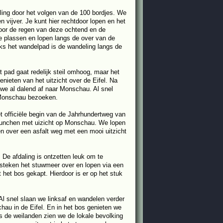
ng door het volgen van de 100 bordjes. We
 vijver. Je kunt hier rechtdoor lopen en het
Door de regen van deze ochtend en de
 plassen en lopen langs de over van de
s het wandelpad is de wandeling langs de
 pad gaat redelijk steil omhoog, maar het
nieten van het uitzicht over de Eifel. Na
we al dalend af naar Monschau. Al snel
 Monschau bezoeken.
t officiële begin van de Jahrhundertweg van
 lunchen met uizicht op Monschau. We lopen
en over een asfalt weg met een mooi uitzicht
 De afdaling is ontzetten leuk om te
 steken het stuwmeer over en lopen via een
het bos gekapt. Hierdoor is er op het stuk
Al snel slaan we linksaf en wandelen verder
au in de Eifel. En in het bos genieten we
 de weilanden zien we de lokale bevolking