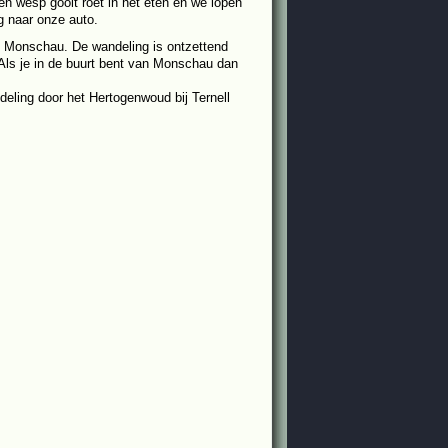
n wesp gooit roet in het eten en we lopen
g naar onze auto.
n Monschau. De wandeling is ontzettend
 Als je in de buurt bent van Monschau dan
ling door het Hertogenwoud bij Ternell