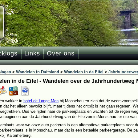
cklogs
Links
Over ons
slagen
>
Wandelen in Duitsland
>
Wandelen in de Eifel
>
Jahrhundertwe
len in de Eifel - Wandelen over de Jahrhundertweg
en wakker in
hotel de Lange Man
bij Monschau en zien dat de weersvoorspell
 dat het alleen bewolkt blijft, maar tijdens het ontbijt is het gaan regenen. 
 wegtrekken. Dus we rijden naar de parkeerplaats en wachten tot de regen weg
e beginnen aan de Jahrhundertweg van de Eifelverein Monschau ter ere van h
erplaats waar we onze auto parkeren is een alternatieve parkeerplaats voor
e parkeerplaats is in Monschau, maar dat is een betaalde parkeergarage. De par
kbij Kalterherberg.