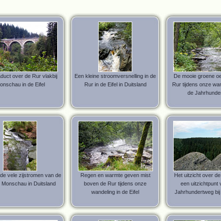
duct over de Rur vlakbij
Een kleine stroomversnelling in de
De mooie groene oe
onschau in de Eifel
Rur in de Eifel in Duitsland
Rur tijdens onze wa
de Jahrhunde
de vele zijstromen van de
Regen en warmte geven mist
Het uitzicht over de
j Monschau in Duitsland
boven de Rur tijdens onze
een uitzichtpunt
wandeling in de Eifel
Jahrhundertweg bi