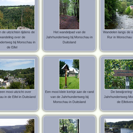
 de uitzichten tijdens de
Het wandelpad van de
Wandelen langs de o
wandeling over de
Jahrhundertweg bij Monschau in
Rur in Monschau i
dertweg bij Monschau in
Duitsland
de Eifel
een mooi uitzicht over
Een mooi klein kerkje aan de rand
De bewijzering
 in de Eifel in Duitsland
van de Jahrhundertweg bij
Jahrhundertweg Mo
Monschau in Duitsland
de Eifelver