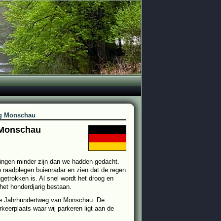
g Monschau
 Monschau
ingen minder zijn dan we hadden gedacht.
We raadplegen buienradar en zien dat de regen
getrokken is. Al snel wordt het droog en
et honderdjarig bestaan.
 de Jahrhundertweg van Monschau. De
keerplaats waar wij parkeren ligt aan de