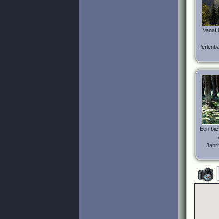
Vanaf 
Perlenba
Een bij
Jahr