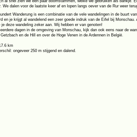
En al snel zien we een paar boomstammen, welke we gebruiken als bankje. Ee
r. We dalen voor de laatste keer af en lopen langs oever van de Rur weer teru
undert Wanderung is een combinatie van de vele wandelingen in de buurt va
rd en je krijgt al wandelend een zeer goede indruk van de Eifel bij Monschau.
 je deze wandeling zeker aan. Wij hebben er van genoten!
eerdere dagen in de omgeving van Monschau, kijk dan ook eens naar de wande
 Getzbach en de Hill en over de Hoge Venen in de Ardennen in België.
17.6 km
rschil: ongeveer 250 m stijgend en dalend.