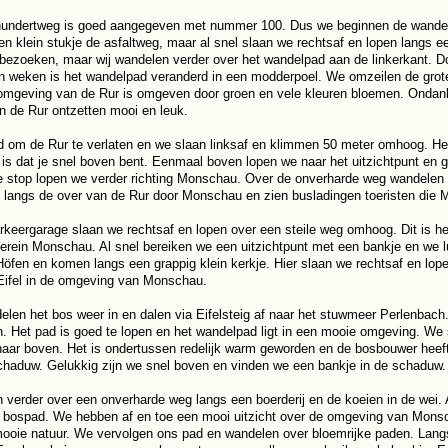
undertweg is goed aangegeven met nummer 100. Dus we beginnen de wandeli
en klein stukje de asfaltweg, maar al snel slaan we rechtsaf en lopen langs een
 bezoeken, maar wij wandelen verder over het wandelpad aan de linkerkant. 
n weken is het wandelpad veranderd in een modderpoel. We omzeilen de grote
omgeving van de Rur is omgeven door groen en vele kleuren bloemen. Ondank
n de Rur ontzetten mooi en leuk.
ijd om de Rur te verlaten en we slaan linksaf en klimmen 50 meter omhoog. Het
 is dat je snel boven bent. Eenmaal boven lopen we naar het uitzichtpunt en ge
e stop lopen we verder richting Monschau. Over de onverharde weg wandelen 
 langs de over van de Rur door Monschau en zien busladingen toeristen die
arkeergarage slaan we rechtsaf en lopen over een steile weg omhoog. Dit is he
verein Monschau. Al snel bereiken we een uitzichtpunt met een bankje en we
 Höfen en komen langs een grappig klein kerkje. Hier slaan we rechtsaf en lop
Eifel in de omgeving van Monschau.
len het bos weer in en dalen via Eifelsteig af naar het stuwmeer Perlenbach.
. Het pad is goed te lopen en het wandelpad ligt in een mooie omgeving. We
aar boven. Het is ondertussen redelijk warm geworden en de bosbouwer heeft 
chaduw. Gelukkig zijn we snel boven en vinden we een bankje in de schaduw.
 verder over een onverharde weg langs een boerderij en de koeien in de wei. 
 bospad. We hebben af en toe een mooi uitzicht over de omgeving van Monsch
ooie natuur. We vervolgen ons pad en wandelen over bloemrijke paden. Langs