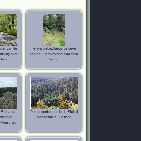
ver van de
Het wandelpad langs de oever
ndeling over
van de Rur met volop bloeiende
rtweg
bloemen
 Eifel vanaf
De dennenbossen in de Eifel bij
 vanaf de
Monschau in Duitsland
j Monschau