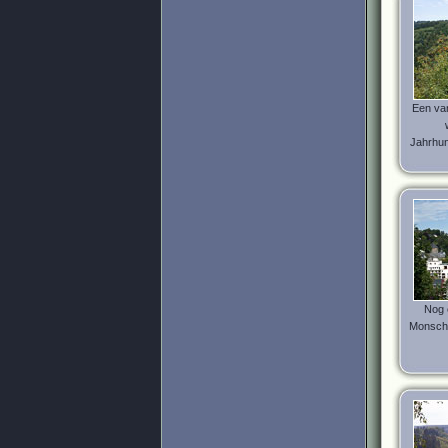
Een van
Jahrhun
Nog 
Monschau