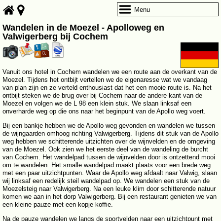
Menu
Wandelen in de Moezel - Apolloweg en
Valwigerberg bij Cochem
Vanuit ons hotel in Cochem wandelen we een route aan de overkant van de
Moezel. Tijdens het ontbijt vertellen we de eigenaresse wat we vandaag
van plan zijn en ze verteld enthousiast dat het een mooie route is. Na het
ontbijt steken we de brug over bij Cochem naar de andere kant van de
Moezel en volgen we de L 98 een klein stuk. We slaan linksaf een
onverharde weg op die ons naar het beginpunt van de Apollo weg voert.
Bij een bankje hebben we de Apollo weg gevonden en wandelen we tussen
de wijngaarden omhoog richting Valwigerberg. Tijdens dit stuk van de Apollo
weg hebben we schitterende uitzichten over de wijnvelden en de omgeving
van de Moezel. Ook zien we het eerste deel van de wandeling de burcht
van Cochem. Het wandelpad tussen de wijnvelden door is ontzettend mooi
om te wandelen. Het smalle wandelpad maakt plaats voor een brede weg
met een paar uitzichtpunten. Waar de Apollo weg afdaalt naar Valwig, slaan
wij linksaf een redelijk steil wandelpad op. We wandelen een stuk van de
Moezelsteig naar Valwigerberg. Na een leuke klim door schitterende natuur
komen we aan in het dorp Valwigerberg. Bij een restaurant genieten we van
een kleine pauze met een kopje koffie.
Na de pauze wandelen we langs de sportvelden naar een uitzichtpunt met