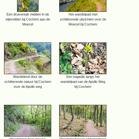
Een druiventak midden in de
Het wandelpad met
wijnvelden bij Cochem aan de
schitterende uitzichten over de
Moezel
Moezel bij Cochem
Wandelend door de
Een hagedis langs het
schitterende natuur bij Cochem
wandelpad van de Apollo Weg
over de Apollo weg
bij Cochem
Wandelend door groene
Wandelend langs Valwigenberg