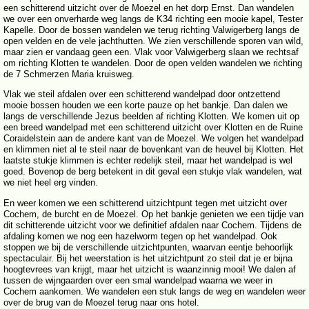
een schitterend uitzicht over de Moezel en het dorp Ernst. Dan wandelen
we over een onverharde weg langs de K34 richting een mooie kapel, Tester
Kapelle. Door de bossen wandelen we terug richting Valwigerberg langs de
open velden en de vele jachthutten. We zien verschillende sporen van wild,
maar zien er vandaag geen een. Vlak voor Valwigerberg slaan we rechtsaf
om richting Klotten te wandelen. Door de open velden wandelen we richting
de 7 Schmerzen Maria kruisweg.
Vlak we steil afdalen over een schitterend wandelpad door ontzettend
mooie bossen houden we een korte pauze op het bankje. Dan dalen we
langs de verschillende Jezus beelden af richting Klotten. We komen uit op
een breed wandelpad met een schitterend uitzicht over Klotten en de Ruine
Coraidelstein aan de andere kant van de Moezel. We volgen het wandelpad
en klimmen niet al te steil naar de bovenkant van de heuvel bij Klotten. Het
laatste stukje klimmen is echter redelijk steil, maar het wandelpad is wel
goed. Bovenop de berg betekent in dit geval een stukje vlak wandelen, wat
we niet heel erg vinden.
En weer komen we een schitterend uitzichtpunt tegen met uitzicht over
Cochem, de burcht en de Moezel. Op het bankje genieten we een tijdje van
dit schitterende uitzicht voor we definitief afdalen naar Cochem. Tijdens de
afdaling komen we nog een hazelworm tegen op het wandelpad. Ook
stoppen we bij de verschillende uitzichtpunten, waarvan eentje behoorlijk
spectaculair. Bij het weerstation is het uitzichtpunt zo steil dat je er bijna
hoogtevrees van krijgt, maar het uitzicht is waanzinnig mooi! We dalen af
tussen de wijngaarden over een smal wandelpad waarna we weer in
Cochem aankomen. We wandelen een stuk langs de weg en wandelen weer
over de brug van de Moezel terug naar ons hotel.