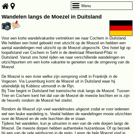
Menu
Wandelen langs de Moezel in Duitsland
Voor een korte wandelvakantie vertrekken we naar Cochem in Duitsland.
We hebben een hotel geboekt met uitzicht op de Moezel en hebben een
aantal wandelingen met uitzicht op de Moezel uitgezocht. Ons hotel ligt op
loopafstand van Cochem in Sehl in de deelstaat Rheinland-Pfalz in
Duitsland. Vanuit ons hotel rijden we naar verschillende wandelingen en
uitzichtpunten om een korte vakantie te genieten van de omgeving van de
Moezel.
De Moezel is een rivier welke zijn oorsprong vindt in Frankrijk in de
Vogezen. Via Luxemburg komt de Moezel uit in Duitsland waar hij
uiteindelijk bij Koblenz uitmondt in de Rijn.
Bij Trier begint in Duitsland het toeristische stuk langs de Moezel. Tussen
Trier en Cochem kent het dal van de Moezel de meeste bochten en is zijn
de heuvels rondom de Moezel het steilst.
Rondom de Moezel zijn veel wandelroutes uitgezet zodat er voor iedereen
wel een leuke wandeling is. Veelal hebben de wandelingen mooie uitzichten
over de Moezel en de vele burchten die er staan.
Tijdens het wandelen, kun je uitrusten in een van de vele dorpen langs de
Moezel. De meeste dorpen hebben authentieke huizenbouw. Of op bezoek
bij een van de vele wijnhuizen in de regio. Langs de hele Moezel vind je