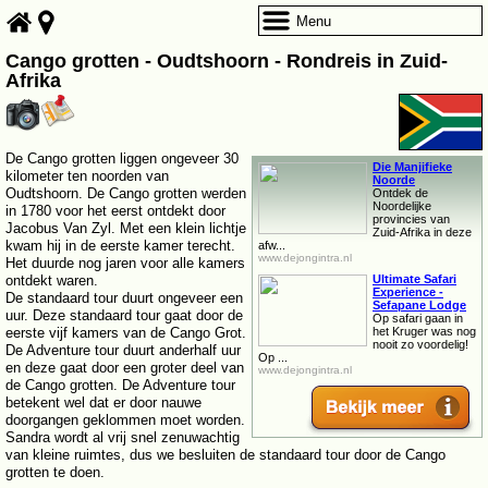
Menu
Cango grotten - Oudtshoorn - Rondreis in Zuid-
Afrika
De Cango grotten liggen ongeveer 30
Die Manjifieke
kilometer ten noorden van
Noorde
Oudtshoorn. De Cango grotten werden
Ontdek de
Noordelijke
in 1780 voor het eerst ontdekt door
provincies van
Jacobus Van Zyl. Met een klein lichtje
Zuid-Afrika in deze
kwam hij in de eerste kamer terecht.
afw...
www.dejongintra.nl
Het duurde nog jaren voor alle kamers
ontdekt waren.
Ultimate Safari
Experience -
De standaard tour duurt ongeveer een
Sefapane Lodge
uur. Deze standaard tour gaat door de
Op safari gaan in
eerste vijf kamers van de Cango Grot.
het Kruger was nog
nooit zo voordelig!
De Adventure tour duurt anderhalf uur
Op ...
en deze gaat door een groter deel van
www.dejongintra.nl
de Cango grotten. De Adventure tour
betekent wel dat er door nauwe
doorgangen geklommen moet worden.
Sandra wordt al vrij snel zenuwachtig
van kleine ruimtes, dus we besluiten de standaard tour door de Cango
grotten te doen.