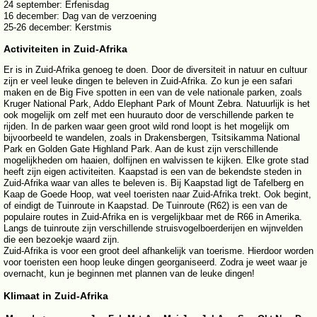
24 september: Erfenisdag
16 december: Dag van de verzoening
25-26 december: Kerstmis
Activiteiten in Zuid-Afrika
Er is in Zuid-Afrika genoeg te doen. Door de diversiteit in natuur en cultuur
zijn er veel leuke dingen te beleven in Zuid-Afrika. Zo kun je een safari
maken en de Big Five spotten in een van de vele nationale parken, zoals
Kruger National Park, Addo Elephant Park of Mount Zebra. Natuurlijk is het
ook mogelijk om zelf met een huurauto door de verschillende parken te
rijden. In de parken waar geen groot wild rond loopt is het mogelijk om
bijvoorbeeld te wandelen, zoals in Drakensbergen, Tsitsikamma National
Park en Golden Gate Highland Park. Aan de kust zijn verschillende
mogelijkheden om haaien, dolfijnen en walvissen te kijken. Elke grote stad
heeft zijn eigen activiteiten. Kaapstad is een van de bekendste steden in
Zuid-Afrika waar van alles te beleven is. Bij Kaapstad ligt de Tafelberg en
Kaap de Goede Hoop, wat veel toeristen naar Zuid-Afrika trekt. Ook begint,
of eindigt de Tuinroute in Kaapstad. De Tuinroute (R62) is een van de
populaire routes in Zuid-Afrika en is vergelijkbaar met de R66 in Amerika.
Langs de tuinroute zijn verschillende struisvogelboerderijen en wijnvelden
die een bezoekje waard zijn.
Zuid-Afrika is voor een groot deel afhankelijk van toerisme. Hierdoor worden
voor toeristen een hoop leuke dingen georganiseerd. Zodra je weet waar je
overnacht, kun je beginnen met plannen van de leuke dingen!
Klimaat in Zuid-Afrika