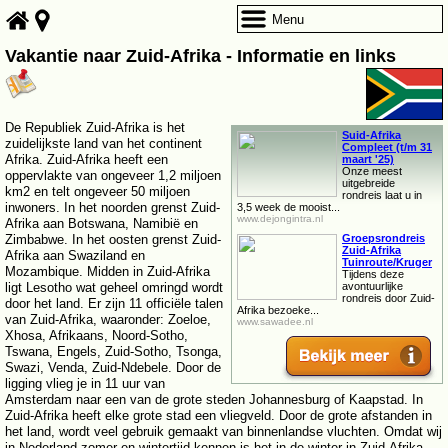
Menu
Vakantie naar Zuid-Afrika - Informatie en links
De Republiek Zuid-Afrika is het
Suid-Afrika
zuidelijkste land van het continent
Compleet (t/m 31
Afrika. Zuid-Afrika heeft een
maart '25)
Onze meest
oppervlakte van ongeveer 1,2 miljoen
uitgebreide
km2 en telt ongeveer 50 miljoen
rondreis laat u in
inwoners. In het noorden grenst Zuid-
3,5 week de mooist...
www.dejongintra.nl
Afrika aan Botswana, Namibië en
Zimbabwe. In het oosten grenst Zuid-
Groepsrondreis
Zuid-Afrika
Afrika aan Swaziland en
Tuinroute/Kruger
Mozambique. Midden in Zuid-Afrika
Tijdens deze
ligt Lesotho wat geheel omringd wordt
avontuurlijke
rondreis door Zuid-
door het land. Er zijn 11 officiële talen
Afrika bezoeke...
van Zuid-Afrika, waaronder: Zoeloe,
www.sawadee.nl
Xhosa, Afrikaans, Noord-Sotho,
Tswana, Engels, Zuid-Sotho, Tsonga,
Swazi, Venda, Zuid-Ndebele. Door de
ligging vlieg je in 11 uur van
Amsterdam naar een van de grote steden Johannesburg of Kaapstad. In
Zuid-Afrika heeft elke grote stad een vliegveld. Door de grote afstanden in
het land, wordt veel gebruik gemaakt van binnenlandse vluchten. Omdat wij
in Nederland zomer en wintertijd kennen is het in de winter in Zuid-Afrika