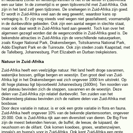
een uur later. In de zomertijd is er geen tijdsverschil met Zuid-Afrika. Ook
zijn in het land zelf geen tijdzones. De snelwegen in Zuid-Afrika zijn goed.
Er wordt in Zuid-Afrika veel aan de weg gewerkt, waardoor kans op
vertraging is. Er zijn nog steeds veel wegen niet geasfalteerd, voornamelijk
in de dunbevolkte gebieden. Ook zijn een aantal wegen in slechte staat,
maar ook daar wordt in Zuid-Afrika hard aan gewerkt. Toch kan over het
algemeen gezegd worden dat de wegenconditie in Zuid-Afrika goed is. De
bekendste attracties in Zuid-Afrika zijn de verschillende natuurparken,
zoals Kruger National Park, Drakensbergen, Tsitsikamma National Park,
Addo Elephant Park en de Tuinroute. Ook zijn steden zoals Kaapstad, met
de Tafelberg, Johannesburg, Port Elizabeth en Durban trekpleisters.
Natuur in Zuid-Afrika
Zuid-Afrika heeft een veelzijdige natuur. Het land heeft droge savannen,
waterrijke bossen, grillige bergen en woestijn. Een groot deel van Zuid-
Afrika ligt in het Drakensbergen wat zich ongeveer 1000 km uitstrekt. Op
dit hoge plateau ligt bijvoorbeeld Johannesburg (1600m). Ten noorden van
het plateau bevinden zich de steppen, savannen en de woestijn. Deze
delen van Zuid-Afrika zijn relatief dunbevolkt. Ten zuiden van het
Drakensberg plateau bevinden zich de nattere delen van Zuid-Afrika met
bosbouw.
Door deze variatie in natuur, is er ook een grote variatie in flora en fauna.
Zuid-Afrika heeft ongeveer 10% van de bekende plantensoorten, ongeveer
20.000. Ook is Zuid-Afrika rijk aan een diversiteit van dieren. De Big Five
zijn de meest bekenden hiervan, de buffel, de leeuw, de luipaard, de
neushoorn en de olifant. Ook komen koedoes, gnoes, wrattenzwijnen,
impala's en hyena's voor in Zuid-Afrika. Ook kent Zuid-Afrika een grote