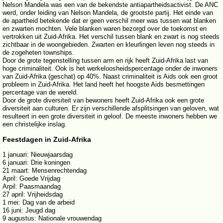
Nelson Mandela was een van de bekendste antiapartheidsactivist. De ANC
werd, onder leiding van Nelson Mandela, de grootste partij. Het einde van
de apartheid betekende dat er geen verschil meer was tussen wat blanken
en zwarten mochten. Vele blanken waren bezorgd over de toekomst en
vertrokken uit Zuid-Afrika. Het verschil tussen blank en zwart is nog steeds
zichtbaar in de woongebieden. Zwarten en kleurlingen leven nog steeds in
de zogeheten townships.
Door de grote tegenstelling tussen arm en rijk heeft Zuid-Afrika last van
hoge criminaliteit. Ook is het werkeloosheidspercentage onder de inwoners
van Zuid-Afrika (geschat) op 40%. Naast criminaliteit is Aids ook een groot
probleem in Zuid-Afrika. Het land heeft het hoogste Aids besmettingen
percentage van de wereld.
Door de grote diversiteit van bewoners heeft Zuid-Afrika ook een grote
diversiteit aan culturen. Er zijn verschillende afsplitsingen van geloven, wat
resulteert in een grote diversiteit in geloof. De meeste inwoners hebben we
een christelijke inslag.
Feestdagen in Zuid-Afrika
1 januari: Nieuwjaarsdag
6 januari: Drie koningen
21 maart: Mensenrechtendag
April: Goede Vrijdag
Arpil: Paasmaandag
27 april: Vrijheidsdag
1 mei: Dag van de arbeid
16 juni: Jeugd dag
9 augustus: Nationale vrouwendag