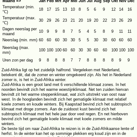
Maand =>
Jan
Feb
Mrt
Apr
Mei
Jun
Jul
Aug
Sep
Okt
Nov
Dec
Temperatuur (min.
18
17
15
13
10
8
5
6
9
12
14
16
°C)
Temperatuur (max.
30
29
26
23
21
20
19
20
22
23
26
29
°C)
Dagen neerslag per
10
9
9
8
7
5
4
5
8
9
11
11
maand
Neerslag (min. mm)
60
60
60
30
30
5
5
30
30
60
60
60
Neerslag (max.
100
100
100
60
60
30
60
60
100
100
100
30
mm)
Uren zon per dag
9
8
8
8
7
7
8
8
8
8
9
9
Zuid-Afrika ligt op het zuidelijk halfrond. Vergeleken met Nederland,
betekent dit, dat de zomer en winter omgekeerd zijn. Als het in Nederland
zomer is, is het in Zuid-Afrika winter.
Zuid-Afrika is een groot land met 6 verschillende klimaat zones. In het
noorden bevindt zich het warme woestijnklimaat. Net ten zuiden hiervan
bevindt zit het warme steppenklimaat, wat zich uitstrekt van oost naar
west. In de hooglanden bevindt zich het gematigde klimaat met relatief
koele zomers en koude winters. Bij Kaapstad bevind zich het subtropisch
klimaat met droge zomers. Aan de zuidoost kust bevind zich het
subtropisch klimaat met het hele jaar door veel regen. En net hierboven
bevind zich het gematigde koele klimaat met koele zomers en milde
winters.
De beste tijd om naar Zuid-Afrika te reizen is in de Zuid-Afrikaanse lente of
herfst. In de winter kan het op sommige plekken erg koud zijn en in de