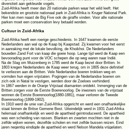
diversiteit aan gekleurde vogels.
Zuid-Afrika heeft meer dan 20 nationale parken waar het wild leeft. Het
bekendste en grootste nationaal park in Zuid-Afrika is Kruger National Park.
Hier kan men naast de Big Five ook de giraffe vinden. Voor alle nationale
parken moet een conservation levy betaald worden.
Cultuur in Zuid-Afrika
Zuid-Afrika heeft een roerige geschiedenis. In 1647 kwamen de eerste
Nederlanders aan wal op de Kaap bij Kaapstad. Zij kwamen voor het eerst
in aanraking met de lokale bevolking, de Khoikhoi. De Nederlanders
bouwden Zand Fort van kaap die goeie hoop. Lange tijd werd de Kaap een
bevoorading punt voor de VOC schepen die op weg waren naar Indië.
Na de Slag om Muizenberg in 1785 werd de Kaap bezet door Britten. In
1803 kregen Nederlanders de Kaap weer terug, om in 1805 deze definitief
te verliezen aan de Britten. Vele Nederlandse boeren trokken weg en
vormden hun eigen vrijstaten. Pogingen van de Nederlandse boeren om
zich ook in Natal te vestigen, werden door de Zoeloes verhinderd.
In 1867 werden in de Oranje Vrijstaat diamanten ontdekt. Inmenging van de
Britten zorgen voor de Eerste Boerenoorlog. De inwoners van de vrijstaat
wonnen de Eerste Boerenoorlog(1880-1881), maar verloren de Tweede
Boerenoorlog (1899-1902).
In 1910 werd de unie van Zuid-Afrika opgericht en werd een onafhankelijke
staat binnen de Britse Gemene Best. Uiteindelijk werd in 1931 Zuid-Afrika
helemaal onafhankelijk en werd de apartheid geïntroduceerd. De apartheid
was een scheiding van rassen. Blanken en zwarten mochten niet in de
zelfde wijken wonen, dezelfde scholen en met zelfde bussen reizen. Eind
jaren negentig eindigde de apartheid en werd Nelson Mandela vrijgelaten.