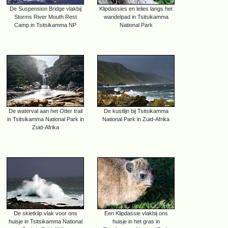
De Suspension Bridge vlakbij
Klipdassies en lelies langs het
Storms River Mouth Rest
wandelpad in Tsitsikamma
Camp in Tsitsikamma NP
National Park
De waterval aan het Otter trail
De kustlijn bij Tsitsikamma
in Tsitsikamma National Park in
National Park in Zuid-Afrika
Zuid-Afrika
De skietklip vlak voor ons
Een Klipdassie vlakbij ons
huisje in Tsitsikamma National
huisje in het gras in