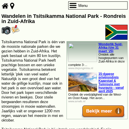
Menu
Wandelen in Tsitsikamma National Park - Rondreis
in Zuid-Afrika
Tsitsikamma National Park is één van
Wonderlik Suid-
de mooiste nationale parken die we
Afrika (t/m 31
gezien hebben in Zuid-Afrika. Het
maart '25)
Ontdek alle
park bestaat uit ruim 80 km kustlijn.
hoogtepunten van
Tsitsikamma National Park heeft
Zuid-Afrika in deze
prachtige bossen en een unieke
complete 3-...
www.dejongintra.nl
vegetatie. Tsitsikamma betekent
letterlijk 'plek van veel water'.
15-daagse
privérondreis
Natuurlijk is een groot deel van het
Kaapstad &
water de grillige kustlijn, maar ook in
Tuinroute met
het park is een overvloed aan water.
huurauto - vanaf
april 2025
Door het park lopen verschillende
Ontdek de veelzijdigheid van de West-
rivieren en beekjes. Door steile
en Oost-Kaap. Het avon...
bergwanden resulteren deze
www.anwb.nl
stroompjes in mooie watervallen.
Jaarlijks valt er ongeveer 1200 mm
regen, waarvan het meeste in mei en
oktober.