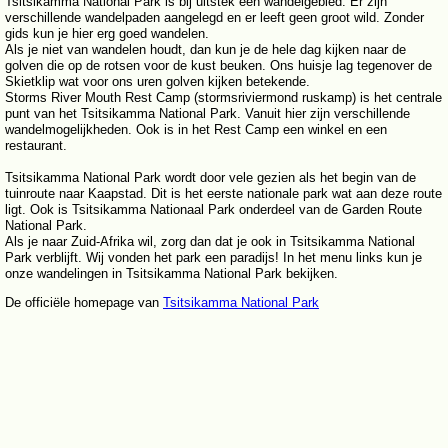
Tsitsikamma National Park is bij uitstek een wandelgebied. Er zijn
verschillende wandelpaden aangelegd en er leeft geen groot wild. Zonder
gids kun je hier erg goed wandelen.
Als je niet van wandelen houdt, dan kun je de hele dag kijken naar de
golven die op de rotsen voor de kust beuken. Ons huisje lag tegenover de
Skietklip wat voor ons uren golven kijken betekende.
Storms River Mouth Rest Camp (stormsriviermond ruskamp) is het centrale
punt van het Tsitsikamma National Park. Vanuit hier zijn verschillende
wandelmogelijkheden. Ook is in het Rest Camp een winkel en een
restaurant.
Tsitsikamma National Park wordt door vele gezien als het begin van de
tuinroute naar Kaapstad. Dit is het eerste nationale park wat aan deze route
ligt. Ook is Tsitsikamma Nationaal Park onderdeel van de Garden Route
National Park.
Als je naar Zuid-Afrika wil, zorg dan dat je ook in Tsitsikamma National
Park verblijft. Wij vonden het park een paradijs! In het menu links kun je
onze wandelingen in Tsitsikamma National Park bekijken.
De officiële homepage van
Tsitsikamma National Park