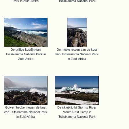
Park in Zuid-Afrika
Tsitsikamma National Park
De grillige kustlijn van
De mooie rotsen aan de kust
Tsitsikamma National Park in
van Tsitsikamma National Park
Zuid-Afrika
in Zuid-Afrika
Golven beuken tegen de kust
De skietklip bij Storms River
van Tsitsikamma National Park
Mouth Rest Camp in
in Zuid-Afrika
Tsitsikamma National Park