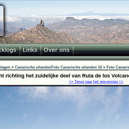
cklogs
Links
Over ons
slagen
>
Canarische eilanden
Foto Canarische eilanden 16
>
Foto Canari
ht richting het zuidelijke deel van Ruta de los Volc
>> Terug naar het reisverslag <<