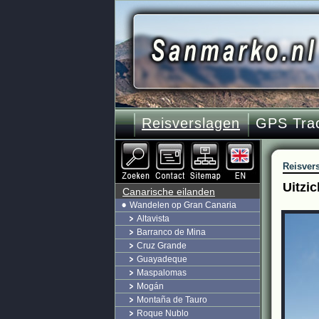
Reisverslagen
GPS Tra
Reisver
Uitzic
Canarische eilanden
Wandelen op Gran Canaria
Altavista
Barranco de Mina
Cruz Grande
Guayadeque
Maspalomas
Mogán
Montaña de Tauro
Roque Nublo