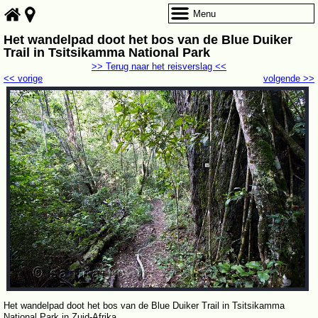
Menu
Het wandelpad doot het bos van de Blue Duiker
Trail in Tsitsikamma National Park
>> Terug naar het reisverslag <<
<< vorige
volgende >>
Het wandelpad doot het bos van de Blue Duiker Trail in Tsitsikamma
National Park in Zuid-Afrika