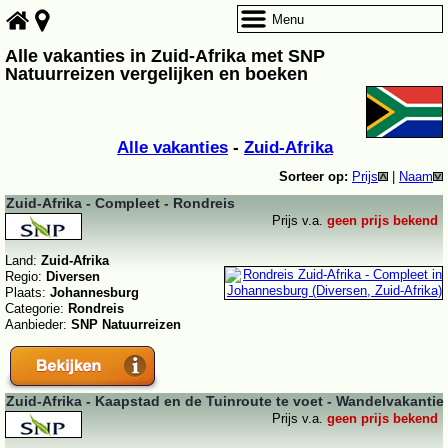
Menu
Alle vakanties in Zuid-Afrika met SNP
Natuurreizen vergelijken en boeken
Alle vakanties
-
Zuid-Afrika
Sorteer op:
Prijs
|
Naam
Zuid-Afrika - Compleet - Rondreis
Prijs v.a.
geen prijs bekend
Land:
Zuid-Afrika
Regio:
Diversen
Plaats:
Johannesburg
Categorie:
Rondreis
Aanbieder:
SNP Natuurreizen
Zuid-Afrika - Kaapstad en de Tuinroute te voet - Wandelvakantie
Prijs v.a.
geen prijs bekend