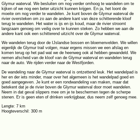
Glymur waterval. We besluiten om nog verder omhoog te wandelen om te
kijken of we nog een beter uitzicht kunnen krijgen. En ja, het loont de
moeite om nog verder te wandelen. Je kunt boven de Glymur waterval de
rivier oversteken om zo aan de andere kant van deze schitterende kloof
terug te wandelen. Het water is ijs en ijs koud, maar de rivier stroomt
langzaam genoeg om veilig over te kunnen steken. Zo hebben we aan de
andere kant ook een schitterend uitzicht over de Glymur waterval.
We wandelen terug door de IJslandse bossen en bloemenvelden. We willen
eigenlijk de Glymur trail volgen, maar ergens missen we een afslag en
komen terug op het pad wat we de heenweg ook al hebben gewandeld. We
nemen afscheid van de kloof van de Glymur waterval en wandelen terug
naar de auto. We rijden verder naar de Westfjorden.
De wandeling naar de Glymur waterval is ontzettend leuk. Het wandelpad is
her en der iets minder, maar over het algemeen is het wandelpad goed en
goed aangegeven. Je kunt er een rondwandeling van maken, maar dat
betekent dat je de rivier boven de Glymur waterval door moet wandelen.
Neem in dat geval slippers mee om je te beschermen tegen de scherpe
stenen. Er is geen eten of drinken verkrijgbaar, dus neem zelf genoeg mee.
Lengte: 7 km
Hoogteverschil: 300 m