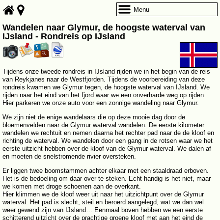
Menu
Wandelen naar Glymur, de hoogste waterval van
IJsland - Rondreis op IJsland
Tijdens onze tweede rondreis in IJsland rijden we in het begin van de reis
van Reykjanes naar de Westfjorden. Tijdens de voorbereiding van deze
rondreis kwamen we Glymur tegen, de hoogste waterval van IJsland. We
rijden naar het eind van het fjord waar we een onverharde weg op rijden.
Hier parkeren we onze auto voor een zonnige wandeling naar Glymur.
We zijn niet de enige wandelaars die op deze mooie dag door de
bloemenvelden naar de Glymur waterval wandelen. De eerste kilometer
wandelen we rechtuit en nemen daarna het rechter pad naar de de kloof en
richting de waterval. We wandelen door een gang in de rotsen waar we het
eerste uitzicht hebben over de kloof van de Glymur waterval. We dalen af
en moeten de snelstromende rivier oversteken.
Er liggen twee boomstammen achter elkaar met een staaldraad erboven.
Het is de bedoeling om daar over te steken. Echt handig is het niet, maar
we komen met droge schoenen aan de overkant.
Hier klimmen we de kloof weer uit naar het uitzichtpunt over de Glymur
waterval. Het pad is slecht, steil en beroerd aangelegd, wat we dan wel
weer gewend zijn van IJsland… Eenmaal boven hebben we een eerste
schitterend uitzicht over de prachtige groene kloof met aan het eind de