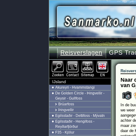
Reisverslagen
GPS Tra
Reisver
Naar 
IJsland
van G
Akureyri - Hvammstangi
De Golden Circle - Þingvellir -
Geysir - Gullfoss
Brúarfoss
In de bu
Þingvellir
we weer 
aangegev
Egilsstaðir - Dettifoss - Mývatn
achter d
Egilsstaðir - Hengifoss -
maar zie
Reyðarfjörður
daar de 
F35 - Kjölur
waterval