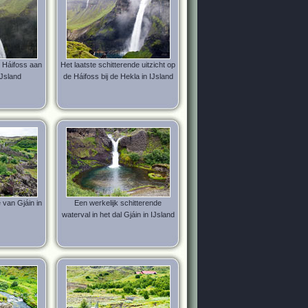
 Háifoss aan
Het laatste schitterende uitzicht op
IJsland
de Háifoss bij de Hekla in IJsland
e van Gjáin in
Een werkelijk schitterende
waterval in het dal Gjáin in IJsland