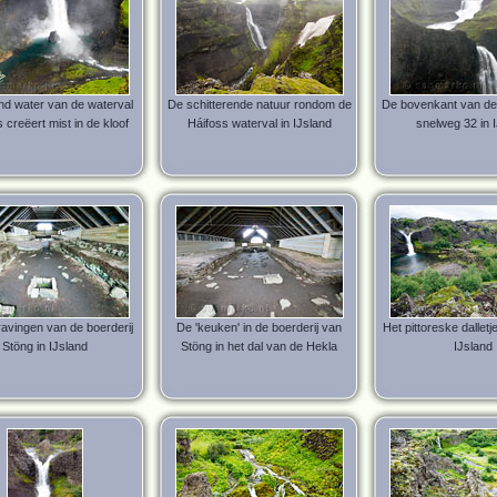
nd water van de waterval
De schitterende natuur rondom de
De bovenkant van de
 creëert mist in de kloof
Háifoss waterval in IJsland
snelweg 32 in 
avingen van de boerderij
De 'keuken' in de boerderij van
Het pittoreske dalletj
Stöng in IJsland
Stöng in het dal van de Hekla
IJsland