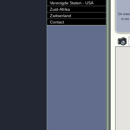
Verenigde Staten - USA
Zuid-Afrika
De wate
Zwitserland
in het
Contact