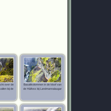
icht over de
Basaltkolommen in de kloof van
allen bij de
de Háifoss bij Landmannalaugar