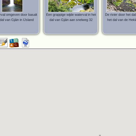
rval omgeven door basalt
Een grappige wijde waterval in het
De rivier door het dal
 dal van Gjáin in IJsland
dal van Gjáin aan snelweg 32
het dal van de Hekla