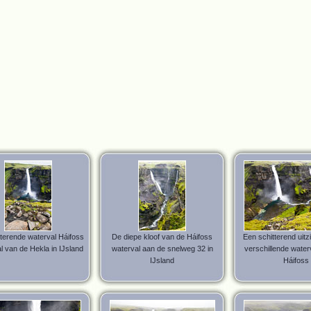
tterende waterval Háifoss
De diepe kloof van de Háifoss
Een schitterend uitz
al van de Hekla in IJsland
waterval aan de snelweg 32 in
verschillende waterv
IJsland
Háifoss