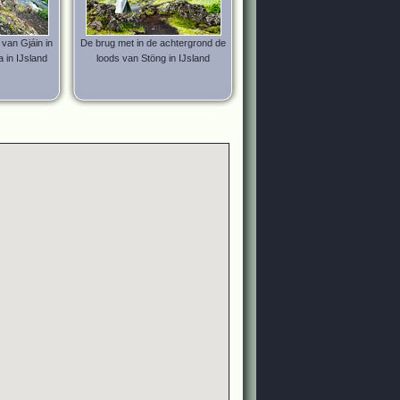
 van Gjáin in
De brug met in de achtergrond de
 in IJsland
loods van Stöng in IJsland