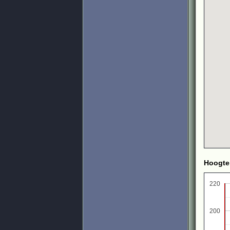
Hoogte
220
200