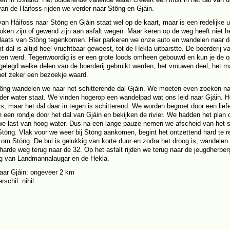
an de Háifoss rijden we verder naar Stöng en Gjáin.
an Háifoss naar Stöng en Gjáin staat wel op de kaart, maar is een redelijke ui
oken zijn of gewend zijn aan asfalt wegen. Maar keren op de weg heeft niet he
laats van Stöng tegenkomen. Hier parkeren we onze auto en wandelen naar d
it dal is altijd heel vruchtbaar geweest, tot de Hekla uitbarstte. De boerderij
aten werd. Tegenwoordig is er een grote loods omheen gebouwd en kun je de o
tgelegd welke delen van de boerderij gebruikt werden, het vrouwen deel, het m
et zeker een bezoekje waard.
öng wandelen we naar het schitterende dal Gjáin. We moeten even zoeken naa
der water staat. We vinden hogerop een wandelpad wat ons leid naar Gjáin. He
rs, maar het dal daar in tegen is schitterend. We worden begroet door een liefe
 een rondje door het dal van Gjáin en bekijken de rivier. We hadden het plan 
e last van hoog water. Dus na een lange pauze nemen we afscheid van het sc
 Stöng. Vlak voor we weer bij Stöng aankomen, begint het ontzettend hard t
 om Stöng. De bui is gelukkig van korte duur en zodra het droog is, wandelen 
harde weg terug naar de 32. Op het asfalt rijden we terug naar de jeugdherb
g van Landmannalaugar en de Hekla.
aar Gjáin: ongeveer 2 km
schil: nihil