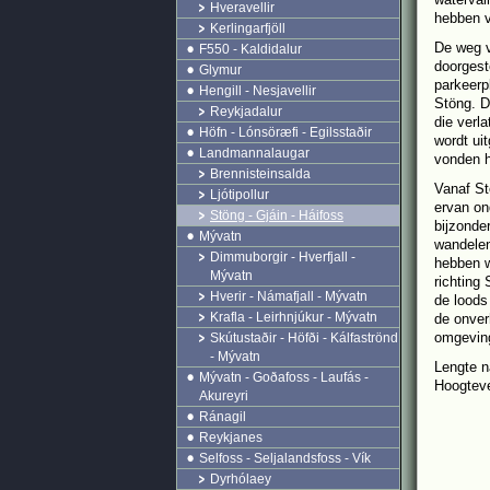
Hveravellir
hebben v
Kerlingarfjöll
De weg v
F550 - Kaldidalur
doorgest
Glymur
parkeerp
Hengill - Nesjavellir
Stöng. D
Reykjadalur
die verl
Höfn - Lónsöræfi - Egilsstaðir
wordt ui
Landmannalaugar
vonden h
Brennisteinsalda
Vanaf St
Ljótipollur
ervan on
Stöng - Gjáin - Háifoss
bijzonde
Mývatn
wandelen
Dimmuborgir - Hverfjall -
hebben w
Mývatn
richting
Hverir - Námafjall - Mývatn
de loods
Krafla - Leirhnjúkur - Mývatn
de onver
omgevin
Skútustaðir - Höfði - Kálfaströnd
- Mývatn
Lengte n
Mývatn - Goðafoss - Laufás -
Hoogtever
Akureyri
Ránagil
Reykjanes
Selfoss - Seljalandsfoss - Vík
Dyrhólaey