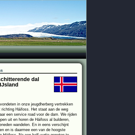
ss
chitterende dal
IJsland
avondeten in onze jeugdherberg vertrekken
 richting Háifoss. Het staat aan de weg
maar een service road voor de dam. We rijden
en uit en horen de Háifoss al bulderen,
eneden wandelen. En in eens verschijnt
den en is daarmee een van de hoogste
e Háifoss. Na een half uurtje genoten te