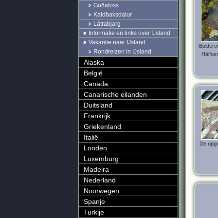
Goðafoss
Kaldbaksdalur
Látrabjarg
Informatie en links over IJsland
Vakantie naar IJsland
Buldere
Rondreizen in IJsland
Háifoss
Alaska
België
Canada
Canarische eilanden
Duitsland
Frankrijk
Griekenland
Italië
De opgr
Londen
Luxemburg
Madeira
Nederland
Noorwegen
Spanje
Turkije