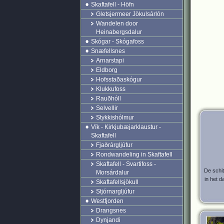
Skaftafell - Höfn
Gletsjermeer Jökulsárlón
Wandelen door
Heinabergsdalur
Skógar - Skógafoss
Snæfellsnes
Arnarstapi
Eldborg
Hofsstaðaskógur
Klukkufoss
Rauðhóll
Selvellir
Stykkishólmur
Vík - Kirkjubæjarklaustur -
Skaftafell
Fjaðrárgljúfur
Rondwandeling in Skaftafell
Skaftafell - Svartifoss -
De schi
Morsárdalur
in het d
Skaftafellsjökull
Stjórnargljúfur
Westfjorden
Drangsnes
Dynjandi