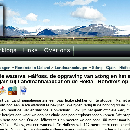
cklogs
Links
Over ons
slagen
>
Rondreis in IJsland
>
Landmannalaugar
>
Stöng - Gjáin - Háifo
de waterval Háifoss, de opgraving van Stöng en het s
jáin bij Landmannalaugar en de Hekla - Rondreis op 
urt van Landmannalaugar zijn een paar leuke plekken om te stoppen. Na het 
om nog een leuke waterval te bekijken. We rijden terug in de richting op de 32
en, maar de weg er naar toe is onverhard. Ook lijkt het geen officiële weg, 
e bordjes aan waar we aan het einde een parkeerplaats tegen komen. We stapp
n hem nog niet. Om de Háifoss te zien moeten we een paar 100 meter naar b
Háifoss. Wauw, wat een waterval. De Háifoss valt 122 meter recht naar bene
len in IJsland. Het bulderende vallende water creëert een mist in het dal van d