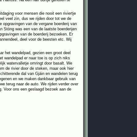
tdaging voor mensen die nooit een riviertje
el veel zin, dus we rijden door tot we de
e opgravingen van de vergane boerderij van
 van Stöng was een van de laatste boerderijen
pgravingen van de boerderij bezoeken. Er
annendeel, deel voor de beesten etc. Wij
r het wandelpad, gezien een groot deel
t wandelpad er naar toe is op zich niks
lijk watervalletje omringt door basalt. We
om de rivier door de steken, maar ook hier
hitterende dal van Gjáin en wandelen terug
e regenen en we maken dankbaar gebruik van
we terug naar de auto. We rijden verder over
erg. Voor ons een geslaagd bezoek aan de