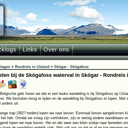
cklogs
Links
Over ons
slagen
>
Rondreis in IJsland
>
Skógar - Skógafoss
len bij de Skógafoss waterval in Skógar - Rondreis 
Belgische gids horen we dat er een leuke wandeling is bij Skógafoss op IJsla
 ver. We besluiten terug te rijden en de wandeling bij Skógafoss te lopen. Met 
 anders uit.
lange trap (382? treden) lopen we naar boven. Eenmaal boven aangekomen kl
 het hek. Omdat we vroeg zijn vertrokken, zijn er weinig andere wandelaars en
jgend lopen we naar boven. Her en der weer een klein stukje naar beneden om e
 loopt de wandeling redelijk vlak. Wel valt ons op dat er af en toe gemene gate