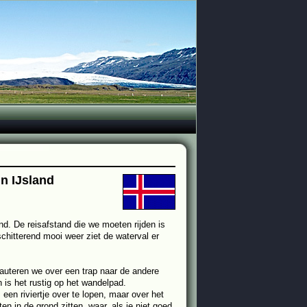
in IJsland
nd. De reisafstand die we moeten rijden is
schitterend mooi weer ziet de waterval er
auteren we over een trap naar de andere
 is het rustig op het wandelpad.
en riviertje over te lopen, maar over het
n in de grond zitten, waar, als je niet goed