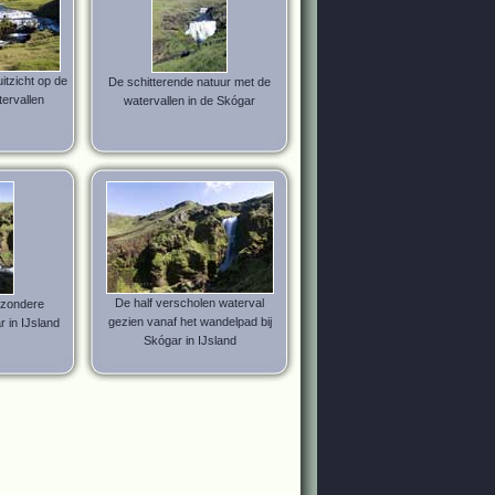
itzicht op de
De schitterende natuur met de
ervallen
watervallen in de Skógar
De half verscholen waterval
ijzondere
gezien vanaf het wandelpad bij
r in IJsland
Skógar in IJsland