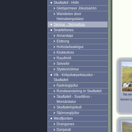
Skaftafell - Höfn
Gletsjermeer Jökulsárlón
Wandelen door
Heinabergsdalur
Skógar - Skógafoss
Snæfellsnes
Arnarstapi
Eldborg
Hofsstaðaskógur
Klukkufoss
Rauðhóll
Selvellir
Stykkishólmur
Vík - Kirkjubæjarklaustur -
Skaftafell
Fjaðrárgljúfur
Rondwandeling in Skaftafell
Na een
Skaftafell - Svartifoss -
boven o
Morsárdalur
Skaftafellsjökull
Stjórnargljúfur
Westfjorden
Drangsnes
Dynjandi