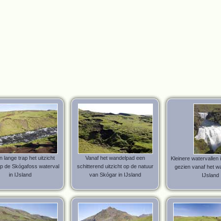
 lange trap het uitzicht
Vanaf het wandelpad een
Kleinere watervallen
p de Skógafoss waterval
schitterend uitzicht op de natuur
gezien vanaf het w
in IJsland
van Skógar in IJsland
IJsland