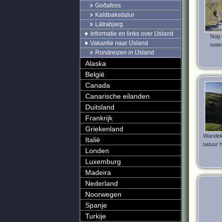
Goðafoss
Kaldbaksdalur
Látrabjarg
Informatie en links over IJsland
Nog 
Vakantie naar IJsland
water
Rondreizen in IJsland
Alaska
België
Canada
Canarische eilanden
Duitsland
Frankrijk
Griekenland
Wandele
Italië
natuur h
Londen
Luxemburg
Madeira
Nederland
Noorwegen
Spanje
Turkije