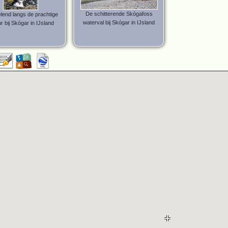
De schitterende Skógafoss
end langs de prachtige
waterval bij Skógar in IJsland
r bij Skógar in IJsland