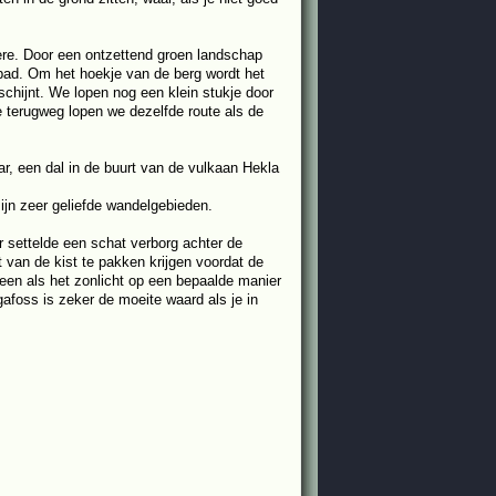
ere. Door een ontzettend groen landschap
 pad. Om het hoekje van de berg wordt het
rschijnt. We lopen nog een klein stukje door
e terugweg lopen we dezelfde route als de
r, een dal in de buurt van de vulkaan Hekla
jn zeer geliefde wandelgebieden.
r settelde een schat verborg achter de
t van de kist te pakken krijgen voordat de
leen als het zonlicht op een bepaalde manier
afoss is zeker de moeite waard als je in