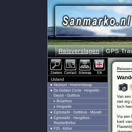
Reisverslagen
GPS Tra
Reisver
Wande
IJsland
Akureyri - Hvammstangi
De Golden Circle - Þingvellir -
Geysir - Gullfoss
Van een 
Brúarfoss
niet erg
toch heel
Þingvellir
Egilsstaðir - Dettifoss - Mývatn
Via een 
Egilsstaðir - Hengifoss -
kant van
Reyðarfjörður
Flauwsti
F35 - Kjölur
algemeen