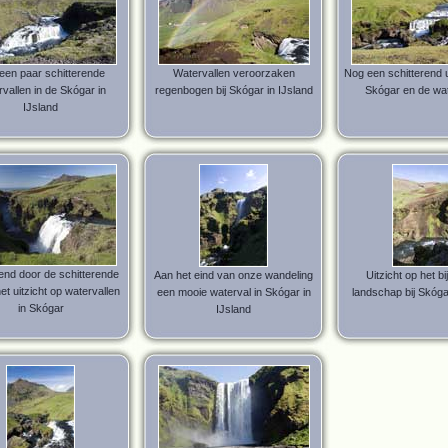
een paar schitterende
Watervallen veroorzaken
Nog een schitterend u
vallen in de Skógar in
regenbogen bij Skógar in IJsland
Skógar en de wat
IJsland
nd door de schitterende
Aan het eind van onze wandeling
Uitzicht op het b
et uitzicht op watervallen
een mooie waterval in Skógar in
landschap bij Skóga
in Skógar
IJsland