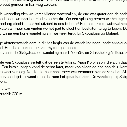
e voet gemeen in kan weg zakken.
de wandeling zien we verschillende watervallen, de ene wat groter dan de and
and lopen we naar het einde van het dal. Op een splitsing nemen we het lage
heel erg slecht, maar het uitzicht is des te beter! Een hele mooie waterval ve
waterval, maar dan vinden we het pad te slecht en besluiten terug te lopen. D
 En na een korte wandeling zijn we weer terug bij Skógafoss op IJsland.
ge afstandswandelaars is dit het begin van de wandeling naar Landmannalauga
nd. Het dal is bekend om zijn rhyolietgesteente.
t vanuit de Skógafoss de wandeling naar Þórsmörk en Stakkholtsgjá. Beide zi
de van Skógafoss vertelt dat de eerste Viking, Þrasi Þórólfsson, die zich daa
. Een lokale jongen vond de schat later, maar kon alleen de ring aan de zijkan
ch weer verborg. Na die tijd is er nooit meer wat vernomen van deze schat. Al
terval schijnt, beweert men dat men het goud kan zien. De wandeling bij Skóg
bent.
 5.5km.
rschil: 220 m.