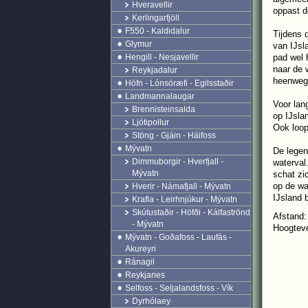
Hveravellir
oppast d
Kerlingarfjöll
F550 - Kaldidalur
Tijdens 
Glymur
van IJsl
Hengill - Nesjavellir
pad wel 
naar de 
Reykjadalur
heenweg.
Höfn - Lónsöræfi - Egilsstaðir
Landmannalaugar
Voor lan
Brennisteinsalda
op IJsla
Ljótipollur
Ook loop
Stöng - Gjáin - Háifoss
Mývatn
De legen
Dimmuborgir - Hverfjall -
waterval
Mývatn
schat zi
op de wa
Hverir - Námafjall - Mývatn
IJsland 
Krafla - Leirhnjúkur - Mývatn
Skútustaðir - Höfði - Kálfaströnd
Afstand:
- Mývatn
Hoogteve
Mývatn - Goðafoss - Laufás -
Akureyri
Ránagil
Reykjanes
Selfoss - Seljalandsfoss - Vík
Dyrhólaey