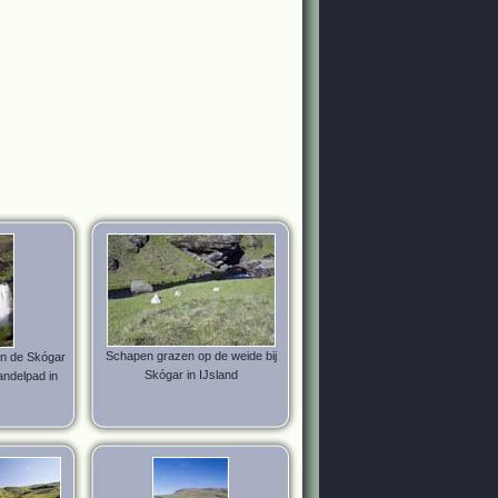
Schapen grazen op de weide bij
 in de Skógar
Skógar in IJsland
andelpad in