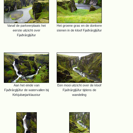
Vanaf de parkeerplaats het
Het groene gras en de donkere
eerste uitzicht over
stenen in de kloof Fjaðrárgljúfur
Fjaðrárgljúfur
Aan het einde van
Een mooi uitzicht over de kloof
Fjaðrárgljúfur de watervallen bij
Fjaðrárgljúfur tijdens de
Kirkjubæjarklaustur
wandeling