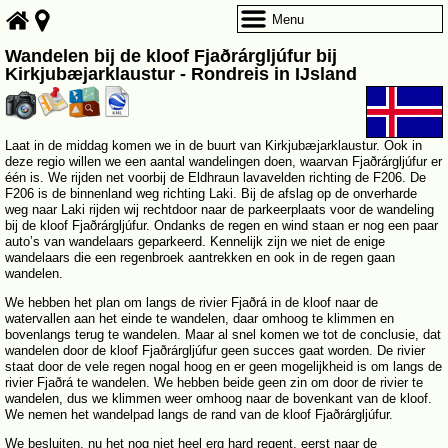
Menu
Wandelen bij de kloof Fjaðrárgljúfur bij
Kirkjubæjarklaustur - Rondreis in IJsland
Laat in de middag komen we in de buurt van Kirkjubæjarklaustur. Ook in
deze regio willen we een aantal wandelingen doen, waarvan Fjaðrárgljúfur er
één is. We rijden net voorbij de Eldhraun lavavelden richting de F206. De
F206 is de binnenland weg richting Laki. Bij de afslag op de onverharde
weg naar Laki rijden wij rechtdoor naar de parkeerplaats voor de wandeling
bij de kloof Fjaðrárgljúfur. Ondanks de regen en wind staan er nog een paar
auto’s van wandelaars geparkeerd. Kennelijk zijn we niet de enige
wandelaars die een regenbroek aantrekken en ook in de regen gaan
wandelen.
We hebben het plan om langs de rivier Fjaðrá in de kloof naar de
watervallen aan het einde te wandelen, daar omhoog te klimmen en
bovenlangs terug te wandelen. Maar al snel komen we tot de conclusie, dat
wandelen door de kloof Fjaðrárgljúfur geen succes gaat worden. De rivier
staat door de vele regen nogal hoog en er geen mogelijkheid is om langs de
rivier Fjaðrá te wandelen. We hebben beide geen zin om door de rivier te
wandelen, dus we klimmen weer omhoog naar de bovenkant van de kloof.
We nemen het wandelpad langs de rand van de kloof Fjaðrárgljúfur.
We besluiten, nu het nog niet heel erg hard regent, eerst naar de