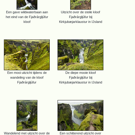
Een gave wildwaterbaan aan
Uitzicht over de steile kloof
het eind van de Fjaðrárgljúfur
Fjaðrárgljúfur bij
kloof
Kirkjubæjarklaustur in IJsland
Een mooi uitzicht tijdens de
De diepe mooie kloof
wandeling van de kloof
Fjaðrárgljúfur bij
Fjaðrárgljúfur
Kirkjubæjarklaustur in IJsland
Wandelend met uitzicht over de
Een schitterend uitzicht over