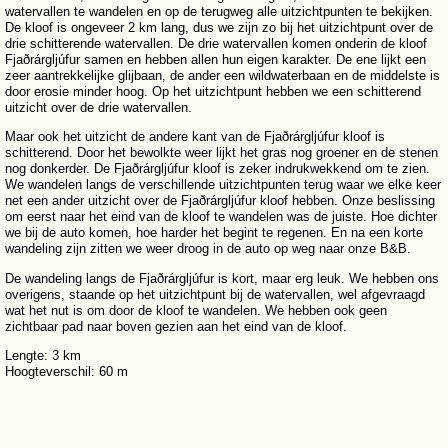
watervallen te wandelen en op de terugweg alle uitzichtpunten te bekijken.
De kloof is ongeveer 2 km lang, dus we zijn zo bij het uitzichtpunt over de
drie schitterende watervallen. De drie watervallen komen onderin de kloof
Fjaðrárgljúfur samen en hebben allen hun eigen karakter. De ene lijkt een
zeer aantrekkelijke glijbaan, de ander een wildwaterbaan en de middelste is
door erosie minder hoog. Op het uitzichtpunt hebben we een schitterend
uitzicht over de drie watervallen.
Maar ook het uitzicht de andere kant van de Fjaðrárgljúfur kloof is
schitterend. Door het bewolkte weer lijkt het gras nog groener en de stenen
nog donkerder. De Fjaðrárgljúfur kloof is zeker indrukwekkend om te zien.
We wandelen langs de verschillende uitzichtpunten terug waar we elke keer
net een ander uitzicht over de Fjaðrárgljúfur kloof hebben. Onze beslissing
om eerst naar het eind van de kloof te wandelen was de juiste. Hoe dichter
we bij de auto komen, hoe harder het begint te regenen. En na een korte
wandeling zijn zitten we weer droog in de auto op weg naar onze B&B.
De wandeling langs de Fjaðrárgljúfur is kort, maar erg leuk. We hebben ons
overigens, staande op het uitzichtpunt bij de watervallen, wel afgevraagd
wat het nut is om door de kloof te wandelen. We hebben ook geen
zichtbaar pad naar boven gezien aan het eind van de kloof.
Lengte: 3 km
Hoogteverschil: 60 m