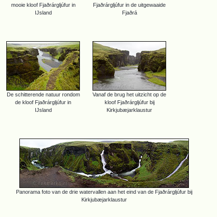
mooie kloof Fjaðrárgljúfur in
Fjaðrárgljúfur in de uitgewaaide
IJsland
Fjaðrá
De schitterende natuur rondom
Vanaf de brug het uitzicht op de
de kloof Fjaðrárgljúfur in
kloof Fjaðrárgljúfur bij
IJsland
Kirkjubæjarklaustur
Panorama foto van de drie watervallen aan het eind van de Fjaðrárgljúfur bij
Kirkjubæjarklaustur