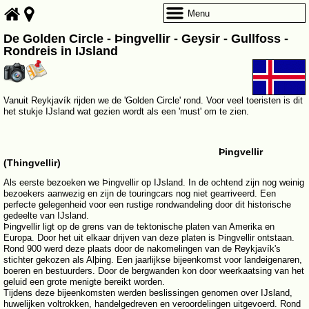
Menu
De Golden Circle - Þingvellir - Geysir - Gullfoss -
Rondreis in IJsland
Vanuit Reykjavík rijden we de 'Golden Circle' rond. Voor veel toeristen is dit
het stukje IJsland wat gezien wordt als een 'must' om te zien.
Þingvellir
(Thingvellir)
Als eerste bezoeken we Þingvellir op IJsland. In de ochtend zijn nog weinig
bezoekers aanwezig en zijn de touringcars nog niet gearriveerd. Een
perfecte gelegenheid voor een rustige rondwandeling door dit historische
gedeelte van IJsland.
Þingvellir ligt op de grens van de tektonische platen van Amerika en
Europa. Door het uit elkaar drijven van deze platen is Þingvellir ontstaan.
Rond 900 werd deze plaats door de nakomelingen van de Reykjavík's
stichter gekozen als Alþing. Een jaarlijkse bijeenkomst voor landeigenaren,
boeren en bestuurders. Door de bergwanden kon door weerkaatsing van het
geluid een grote menigte bereikt worden.
Tijdens deze bijeenkomsten werden beslissingen genomen over IJsland,
huwelijken voltrokken, handelgedreven en veroordelingen uitgevoerd. Rond