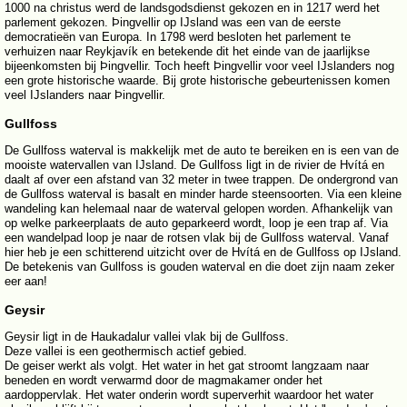
1000 na christus werd de landsgodsdienst gekozen en in 1217 werd het
parlement gekozen. Þingvellir op IJsland was een van de eerste
democratieën van Europa. In 1798 werd besloten het parlement te
verhuizen naar Reykjavík en betekende dit het einde van de jaarlijkse
bijeenkomsten bij Þingvellir. Toch heeft Þingvellir voor veel IJslanders nog
een grote historische waarde. Bij grote historische gebeurtenissen komen
veel IJslanders naar Þingvellir.
Gullfoss
De Gullfoss waterval is makkelijk met de auto te bereiken en is een van de
mooiste watervallen van IJsland. De Gullfoss ligt in de rivier de Hvítá en
daalt af over een afstand van 32 meter in twee trappen. De ondergrond van
de Gullfoss waterval is basalt en minder harde steensoorten. Via een kleine
wandeling kan helemaal naar de waterval gelopen worden. Afhankelijk van
op welke parkeerplaats de auto geparkeerd wordt, loop je een trap af. Via
een wandelpad loop je naar de rotsen vlak bij de Gullfoss waterval. Vanaf
hier heb je een schitterend uitzicht over de Hvítá en de Gullfoss op IJsland.
De betekenis van Gullfoss is gouden waterval en die doet zijn naam zeker
eer aan!
Geysir
Geysir ligt in de Haukadalur vallei vlak bij de Gullfoss.
Deze vallei is een geothermisch actief gebied.
De geiser werkt als volgt. Het water in het gat stroomt langzaam naar
beneden en wordt verwarmd door de magmakamer onder het
aardoppervlak. Het water onderin wordt superverhit waardoor het water