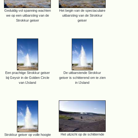
Geduldig vol spanning wachten
Het begin van de spectaculaire
we op een uitbarsting van de
uitbarsting van de Strokkur
Strokkur geiser
geiser
Een prachtige Strokkur geiser
De uitbarstende Strokkur
bij Geysir in de Golden Circle
geiser is schitterend om te zien
van IJsland
in IJsland
Het uitzicht op de schitternde
Strokkur geiser op volle hoogte