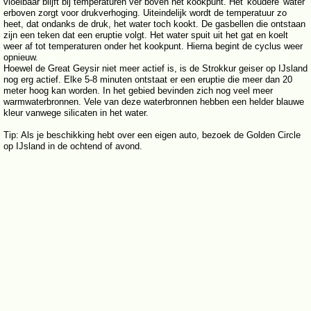
vloeibaar blijft bij temperaturen ver boven het kookpunt. Het 'koudere' water
erboven zorgt voor drukverhoging. Uiteindelijk wordt de temperatuur zo
heet, dat ondanks de druk, het water toch kookt. De gasbellen die ontstaan
zijn een teken dat een eruptie volgt. Het water spuit uit het gat en koelt
weer af tot temperaturen onder het kookpunt. Hierna begint de cyclus weer
opnieuw.
Hoewel de Great Geysir niet meer actief is, is de Strokkur geiser op IJsland
nog erg actief. Elke 5-8 minuten ontstaat er een eruptie die meer dan 20
meter hoog kan worden. In het gebied bevinden zich nog veel meer
warmwaterbronnen. Vele van deze waterbronnen hebben een helder blauwe
kleur vanwege silicaten in het water.
Tip: Als je beschikking hebt over een eigen auto, bezoek de Golden Circle
op IJsland in de ochtend of avond.