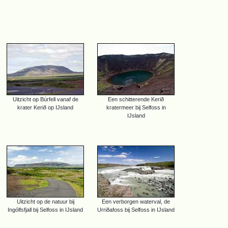
Uitzicht op Búrfell vanaf de
Een schitterende Kerið
krater Kerið op IJsland
kratermeer bij Selfoss in
IJsland
Uitzicht op de natuur bij
Een verborgen waterval, de
Ingólfsfjall bij Selfoss in IJsland
Urriðafoss bij Selfoss in IJsland