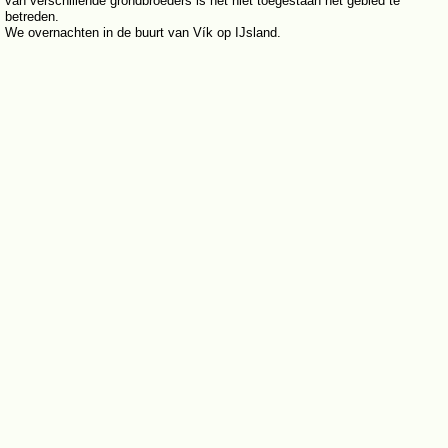
van verschillende grondbroeders is het niet toegestaan het gebied te
betreden.
We overnachten in de buurt van Vík op IJsland.