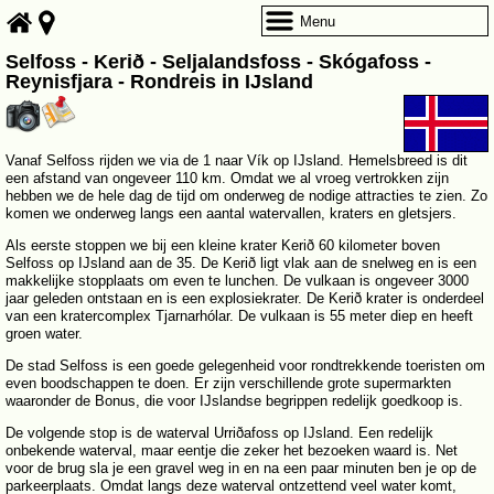
Menu
Selfoss - Kerið - Seljalandsfoss - Skógafoss -
Reynisfjara - Rondreis in IJsland
Vanaf Selfoss rijden we via de 1 naar Vík op IJsland. Hemelsbreed is dit
een afstand van ongeveer 110 km. Omdat we al vroeg vertrokken zijn
hebben we de hele dag de tijd om onderweg de nodige attracties te zien. Zo
komen we onderweg langs een aantal watervallen, kraters en gletsjers.
Als eerste stoppen we bij een kleine krater Kerið 60 kilometer boven
Selfoss op IJsland aan de 35. De Kerið ligt vlak aan de snelweg en is een
makkelijke stopplaats om even te lunchen. De vulkaan is ongeveer 3000
jaar geleden ontstaan en is een explosiekrater. De Kerið krater is onderdeel
van een kratercomplex Tjarnarhólar. De vulkaan is 55 meter diep en heeft
groen water.
De stad Selfoss is een goede gelegenheid voor rondtrekkende toeristen om
even boodschappen te doen. Er zijn verschillende grote supermarkten
waaronder de Bonus, die voor IJslandse begrippen redelijk goedkoop is.
De volgende stop is de waterval Urriðafoss op IJsland. Een redelijk
onbekende waterval, maar eentje die zeker het bezoeken waard is. Net
voor de brug sla je een gravel weg in en na een paar minuten ben je op de
parkeerplaats. Omdat langs deze waterval ontzettend veel water komt,