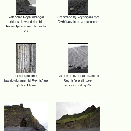
Rotsnaald Reynisdrangar
Het strand bij Reynisfjara met
tijdens de wandeling bij
Dyrhólaey in de achtergrond
Reynisfjarain naar de zee bij
Vík
De gigantische
De golven over het strand bij
basaltkolommen bij Reynisfjara
Reynisfjara zijn zeer
bij Vík in IJsland
rustigevend bij Vík