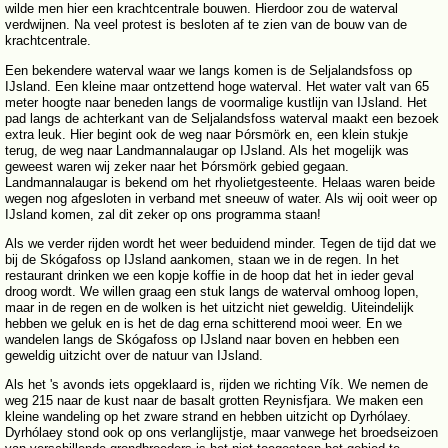
wilde men hier een krachtcentrale bouwen. Hierdoor zou de waterval
verdwijnen. Na veel protest is besloten af te zien van de bouw van de
krachtcentrale.
Een bekendere waterval waar we langs komen is de Seljalandsfoss op
IJsland. Een kleine maar ontzettend hoge waterval. Het water valt van 65
meter hoogte naar beneden langs de voormalige kustlijn van IJsland. Het
pad langs de achterkant van de Seljalandsfoss waterval maakt een bezoek
extra leuk. Hier begint ook de weg naar Þórsmörk en, een klein stukje
terug, de weg naar Landmannalaugar op IJsland. Als het mogelijk was
geweest waren wij zeker naar het Þórsmörk gebied gegaan.
Landmannalaugar is bekend om het rhyolietgesteente. Helaas waren beide
wegen nog afgesloten in verband met sneeuw of water. Als wij ooit weer op
IJsland komen, zal dit zeker op ons programma staan!
Als we verder rijden wordt het weer beduidend minder. Tegen de tijd dat we
bij de Skógafoss op IJsland aankomen, staan we in de regen. In het
restaurant drinken we een kopje koffie in de hoop dat het in ieder geval
droog wordt. We willen graag een stuk langs de waterval omhoog lopen,
maar in de regen en de wolken is het uitzicht niet geweldig. Uiteindelijk
hebben we geluk en is het de dag erna schitterend mooi weer. En we
wandelen langs de Skógafoss op IJsland naar boven en hebben een
geweldig uitzicht over de natuur van IJsland.
Als het 's avonds iets opgeklaard is, rijden we richting Vík. We nemen de
weg 215 naar de kust naar de basalt grotten Reynisfjara. We maken een
kleine wandeling op het zware strand en hebben uitzicht op Dyrhólaey.
Dyrhólaey stond ook op ons verlanglijstje, maar vanwege het broedseizoen