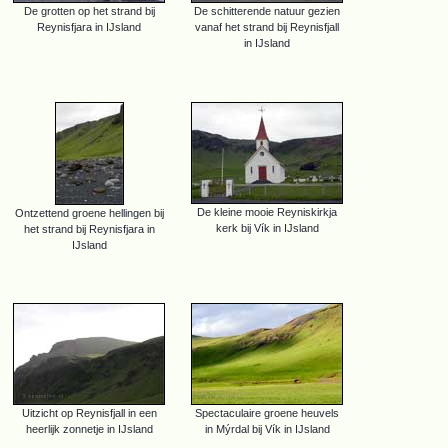
De grotten op het strand bij
De schitterende natuur gezien
Reynisfjara in IJsland
vanaf het strand bij Reynisfjall
in IJsland
De kleine mooie Reyniskirkja
Ontzettend groene hellingen bij
kerk bij Vík in IJsland
het strand bij Reynisfjara in
IJsland
Uitzicht op Reynisfjall in een
Spectaculaire groene heuvels
heerlijk zonnetje in IJsland
in Mýrdal bij Vík in IJsland