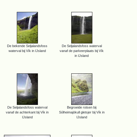
De bekende Seljalandsfoss
De Seljalandsfoss waterval
waterval bij Vík in IJsland
vanaf de parkeerplaats bij Vík
in IJsland
De Seljalandsfoss waterval
Begroeide rotsen bij
vanaf de achterkant bij Vík in
Sólheimajökull gletsjer bij Vík in
IJsland
IJsland