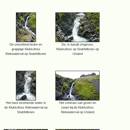
De ontzettend leuke en
De, in basalt omgeven,
grappige Klukkufoss
Klukkufoss op Snæfellsnes op
Klokwaterval op Snæfellsnes
IJsland
Het hard stromende water in
Het contrast van groen en
de Klukkufoss Klokwaterval op
zwart bij de Klukkufoss
Snæfellsnes
Klokwaterval op IJsland