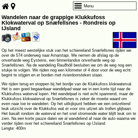
Menu
Wandelen naar de grappige Klukkufoss
Klokwaterval op Snæfellsnes - Rondreis op
IJsland
Op het meest westelijke stuk van het schiereiland Snæfellsnes rijden we
over de 574 onderweg naar Arnarstapi. We nemen de afslag op de
onverharde weg Eysteins, een binnenlandse onverharde weg op
Snæfellsnes. Na de wandeling Rauðhóll besluiten we om de weg nog een
stukje te volgen. We rijden nog een kilometer of 4 door voor de weg echt
begint te stijgen en er borden met rivierdoorsteken staan.
We rijden terug en stoppen bij het bordje van de Klukkufoss klokwaterval.
Het is een goed begaanbaar wandelpad waar we in een korte tijd naar de
Klukkufoss waterval lopen. Het wandelpad is niet echt spannend, maar de
Klukkufoss klokwaterval op Snæfellsnes is zeker de moeite waard om
even naar toe te wandelen. Op het uitkijkpunt hebben we een ontzettend
leuk uitzicht over de Klukkufos wat er voor ons uitziet als trollen glijbaan.
Het basalt rondom de waterval en het snel stromende water blijft leuk om te
zien. Na een korte pauze dalen we al wandelend af naar de auto waarna we
verder rijden over het schiereiland Snæfellsnes op IJsland.
Lengte: 400m