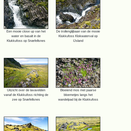
Een mooie close up van het
De trollenglijbaan van de mooie
water en basalt in de
Klukkufoss Klokwaterval op
Klukkufoss op Snæfellsnes
IJsland
Uitzicht over de lavavelden
Bloeiend mos met paarse
vanaf de Klukkufoss richting de
bloemetjes langs het
zee op Snæfellsnes
wandelpad bij de Klukkufoss