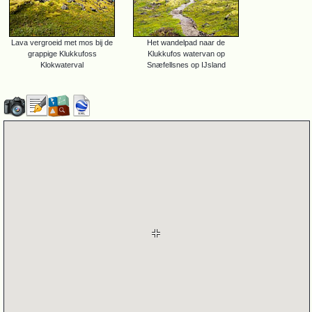
Lava vergroeid met mos bij de
Het wandelpad naar de
grappige Klukkufoss
Klukkufos watervan op
Klokwaterval
Snæfellsnes op IJsland