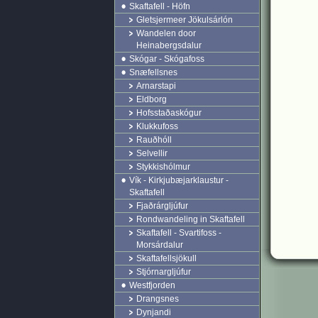
Skaftafell - Höfn
Gletsjermeer Jökulsárlón
Wandelen door
Heinabergsdalur
Skógar - Skógafoss
Snæfellsnes
Arnarstapi
Eldborg
Hofsstaðaskógur
Klukkufoss
Rauðhóll
Selvellir
Stykkishólmur
Vík - Kirkjubæjarklaustur -
Skaftafell
Fjaðrárgljúfur
Rondwandeling in Skaftafell
Skaftafell - Svartifoss -
Morsárdalur
Skaftafellsjökull
Stjórnargljúfur
Westfjorden
Drangsnes
Dynjandi