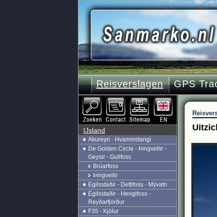
Reisverslagen
GPS Tra
Reisver
Uitzi
IJsland
Akureyri - Hvammstangi
De Golden Circle - Þingvellir -
Geysir - Gullfoss
Brúarfoss
Þingvellir
Egilsstaðir - Dettifoss - Mývatn
Egilsstaðir - Hengifoss -
Reyðarfjörður
F35 - Kjölur