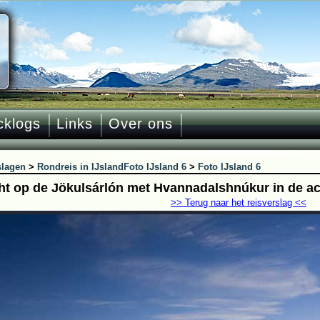
cklogs
Links
Over ons
slagen
>
Rondreis in IJsland
Foto IJsland 6
>
Foto IJsland 6
cht op de Jökulsárlón met Hvannadalshnúkur in de a
>> Terug naar het reisverslag <<