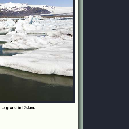
htergrond in IJsland