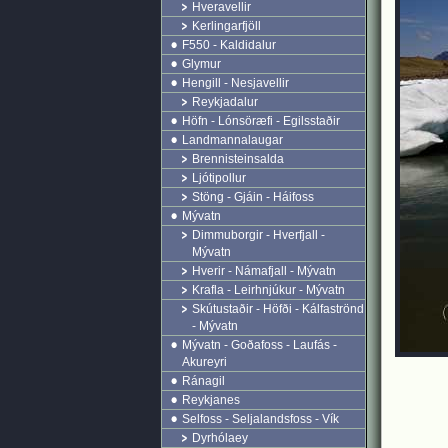
Hveravellir
Kerlingarfjöll
F550 - Kaldidalur
Glymur
Hengill - Nesjavellir
Reykjadalur
Höfn - Lónsöræfi - Egilsstaðir
Landmannalaugar
Brennisteinsalda
Ljótipollur
Stöng - Gjáin - Háifoss
Mývatn
Dimmuborgir - Hverfjall -
Mývatn
Hverir - Námafjall - Mývatn
Krafla - Leirhnjúkur - Mývatn
Skútustaðir - Höfði - Kálfaströnd
- Mývatn
Mývatn - Goðafoss - Laufás -
Akureyri
Ránagil
Reykjanes
Selfoss - Seljalandsfoss - Vík
Dyrhólaey