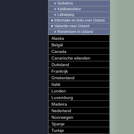
Goðafoss
Kaldbaksdalur
Látrabjarg
Informatie en links over IJsland
Vakantie naar IJsland
Rondreizen in IJsland
Alaska
België
Canada
Canarische eilanden
Duitsland
Frankrijk
Griekenland
Italië
Londen
Luxemburg
Madeira
Nederland
Noorwegen
Spanje
Turkije