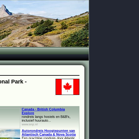
onal Park -
Canada - British Columbia
Explore
rondreis langs hostels en B&B's,
inclusief huurauto...
www.snp.nl
Autorondreis Hoogtepunten van
Atlantisch Canada & Nova Scotia
Een prachtige rondreis door Atlantic