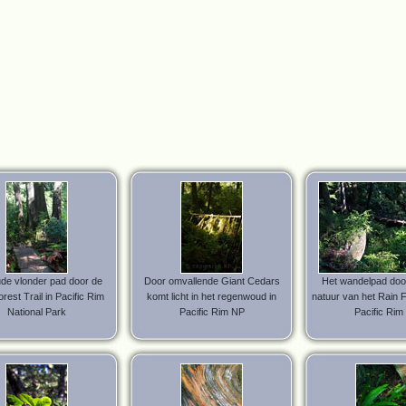
de vlonder pad door de
Door omvallende Giant Cedars
Het wandelpad doo
rest Trail in Pacific Rim
komt licht in het regenwoud in
natuur van het Rain Fo
National Park
Pacific Rim NP
Pacific Rim