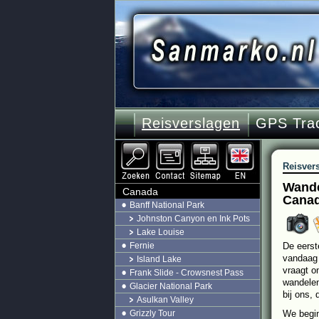
Reisverslagen
GPS Tra
Reisver
Wandel
Canada
Cana
Banff National Park
Johnston Canyon en Ink Pots
Lake Louise
Fernie
De eerst
vandaag 
Island Lake
vraagt o
Frank Slide - Crowsnest Pass
wandelen
Glacier National Park
bij ons, 
Asulkan Valley
Grizzly Tour
We begin