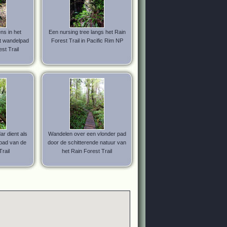
ns in het
Een nursing tree langs het Rain
t wandelpad
Forest Trail in Pacific Rim NP
st Trail
r dient als
Wandelen over een vlonder pad
pad van de
door de schitterende natuur van
rail
het Rain Forest Trail