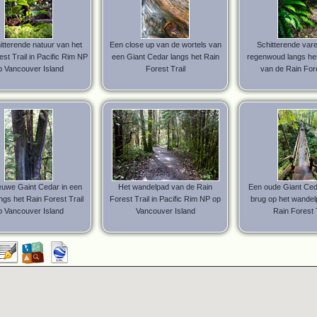
itterende natuur van het
Een close up van de wortels van
Schitterende vare
st Trail in Pacific Rim NP
een Giant Cedar langs het Rain
regenwoud langs he
p Vancouver Island
Forest Trail
van de Rain Fore
euwe Gaint Cedar in een
Het wandelpad van de Rain
Een oude Giant Ceda
ngs het Rain Forest Trail
Forest Trail in Pacific Rim NP op
brug op het wandel
p Vancouver Island
Vancouver Island
Rain Forest T