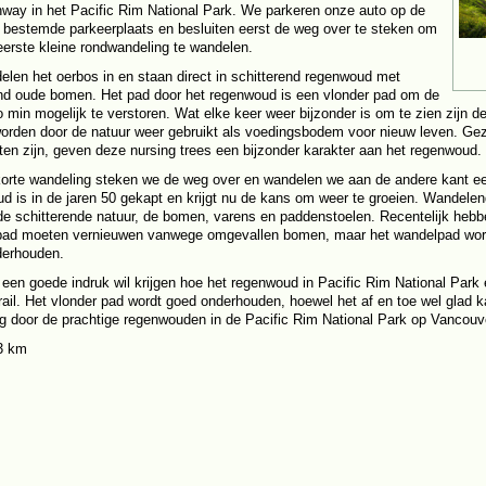
way in het Pacific Rim National Park. We parkeren onze auto op de
 bestemde parkeerplaats en besluiten eerst de weg over te steken om
eerste kleine rondwandeling te wandelen.
len het oerbos in en staan direct in schitterend regenwoud met
nd oude bomen. Het pad door het regenwoud is een vlonder pad om de
o min mogelijk te verstoren. Wat elke keer weer bijzonder is om te zien zijn d
rden door de natuur weer gebruikt als voedingsbodem voor nieuw leven. Gez
aten zijn, geven deze nursing trees een bijzonder karakter aan het regenwoud.
orte wandeling steken we de weg over en wandelen we aan de andere kant ee
d is in de jaren 50 gekapt en krijgt nu de kans om weer te groeien. Wandele
 de schitterende natuur, de bomen, varens en paddenstoelen. Recentelijk hebb
pad moeten vernieuwen vanwege omgevallen bomen, maar het wandelpad wordt
derhouden.
 een goede indruk wil krijgen hoe het regenwoud in Pacific Rim National Park e
rail. Het vlonder pad wordt goed onderhouden, hoewel het af en toe wel glad k
g door de prachtige regenwouden in de Pacific Rim National Park op Vancouve
3 km