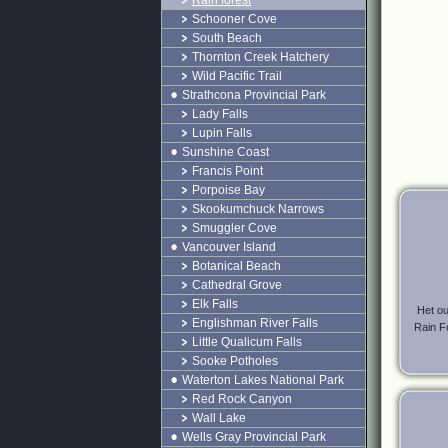
Rain forest
Schooner Cove
South Beach
Thornton Creek Hatchery
Wild Pacific Trail
Strathcona Provincial Park
Lady Falls
Lupin Falls
Sunshine Coast
Francis Point
Porpoise Bay
Skookumchuck Narrows
Smuggler Cove
Vancouver Island
Botanical Beach
Cathedral Grove
Elk Falls
Het ou
Englishman River Falls
Rain Fo
Little Qualicum Falls
Sooke Potholes
Waterton Lakes National Park
Red Rock Canyon
Wall Lake
Wells Gray Provincial Park