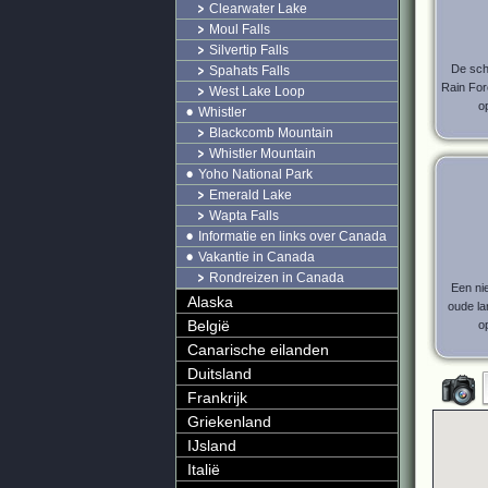
Clearwater Lake
Moul Falls
Silvertip Falls
De sch
Spahats Falls
Rain Fore
West Lake Loop
o
Whistler
Blackcomb Mountain
Whistler Mountain
Yoho National Park
Emerald Lake
Wapta Falls
Informatie en links over Canada
Vakantie in Canada
Rondreizen in Canada
Een ni
Alaska
oude la
België
o
Canarische eilanden
Duitsland
Frankrijk
Griekenland
IJsland
Italië