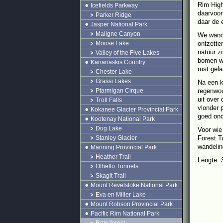
Rim High
Icefields Parkway
daarvoor
Parker Ridge
daar de 
Jasper National Park
Maligne Canyon
We wande
Moose Lake
ontzette
natuur z
Valley of the Five Lakes
bomen wo
Kananaskis Country
rust gel
Chester Lake
Grassi Lakes
Na een k
Ptarmigan Cirque
regenwou
uit over
Troll Falls
vlonder 
Kokanee Glacier Provincial Park
goed on
Kootenay National Park
Dog Lake
Voor wie
Stanley Glacier
Forest T
wandelin
Manning Provincial Park
Heather Trail
Lengte: 
Othello Tunnels
Skagit Trail
Mount Revelstoke National Park
Eva en Miller Lake
Mount Robson Provincial Park
Pacific Rim National Park