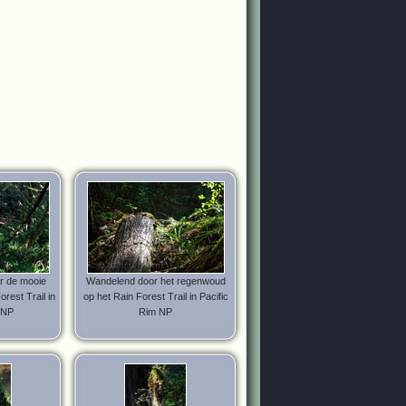
r de mooie
Wandelend door het regenwoud
rest Trail in
op het Rain Forest Trail in Pacific
 NP
Rim NP