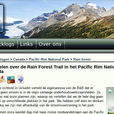
cklogs
Links
Over ons
slagen
>
Canada
>
Pacific Rim National Park
>
Rain forest
en over de Rain Forest Trail in het Pacific Rim Nati
da
e ochtend in Ucluelet verteld de eigenaresse van de B&B dat er
geen stroom is in de regio vanwege onderhoudswerkzaamheden. Ze
ns wat onze plannen zijn, waarop wij vertellen dat we de hele dag gaan
 op verschillende plekken in het park. We hebben zelf eten en drinken
dus we zijn niet afhankelijk van de stroomvoorziening in het park.
nen onze wandel dag met twee mooie rondwandelingen aan de Pacific