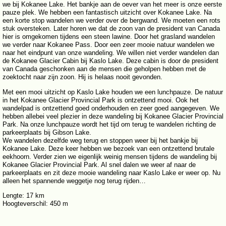
we bij Kokanee Lake. Het bankje aan de oever van het meer is onze eerste
pauze plek. We hebben een fantastisch uitzicht over Kokanee Lake. Na
een korte stop wandelen we verder over de bergwand. We moeten een rots
stuk oversteken. Later horen we dat de zoon van de president van Canada
hier is omgekomen tijdens een steen lawine. Door het grasland wandelen
we verder naar Kokanee Pass. Door een zeer mooie natuur wandelen we
naar het eindpunt van onze wandeling. We willen niet verder wandelen dan
de Kokanee Glacier Cabin bij Kaslo Lake. Deze cabin is door de president
van Canada geschonken aan de mensen die geholpen hebben met de
zoektocht naar zijn zoon. Hij is helaas nooit gevonden.
Met een mooi uitzicht op Kaslo Lake houden we een lunchpauze. De natuur
in het Kokanee Glacier Provincial Park is ontzettend mooi. Ook het
wandelpad is ontzettend goed onderhouden en zeer goed aangegeven. We
hebben allebei veel plezier in deze wandeling bij Kokanee Glacier Provincial
Park. Na onze lunchpauze wordt het tijd om terug te wandelen richting de
parkeerplaats bij Gibson Lake.
We wandelen dezelfde weg terug en stoppen weer bij het bankje bij
Kokanee Lake. Deze keer hebben we bezoek van een ontzettend brutale
eekhoorn. Verder zien we eigenlijk weinig mensen tijdens de wandeling bij
Kokanee Glacier Provincial Park. Al snel dalen we weer af naar de
parkeerplaats en zit deze mooie wandeling naar Kaslo Lake er weer op. Nu
alleen het spannende weggetje nog terug rijden…
Lengte: 17 km
Hoogteverschil: 450 m