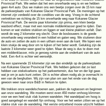
Provincial Park. We weten dat het een onverharde weg is en we hebben
geen 4x4 auto. Dus we maken ons een beetje zorgen over de 15 km naar
de parkeerplaats van Kokanee Glacier Provincial Park. De meningen op het
internet zijn verdeeld over de condities van de weg. Vroeg in de ochtend
vertrekken we richting de 15 km onverharde weg naar Kokanee Glacier
Provincial Park. De eerste paar kilometer zijn prima, een klein beetje
wasbord effect, maar met een normale middenklasser goed te rijden. Dan
komen er wat steilere stukken en liggen er wat kleine plakken asfalt. Dan
wordt de weg 2 kilometer erg slecht. Door de bosbouwers is de goede
onverharde weg veranderd in een hobbel en gaten weg. We stuiteren door
de auto en zetten de auto in een uitham even aan de kant. We lopen een
klein stukje de weg door om te kijken of het beter wordt. Gelukkig zijn de
laatste 3 kilometer weer goed te rijden. Maar de weg is dus te doen met
een middenklasser, mits je genoeg ruimte aan de onderkant van de auto
hebt. Een 4x4 is echter wel wenselijk.
Na een spannende 15 kilometer zijn we dan eindelijk op de parkeerplaats
van Kokanee Glacier Provincial Park. We hebben gelezen dat ze last
hebben van stekelvarkens op het parkeerterrein, dus her en der ligt gaas
wat je om je auto kunt zetten. Dit is echter alleen nodig als je overnacht in
een van de berghutten. Wij zijn van plan om aan het einde van de dag
gewoon weer naar onze B&B in Nelson te rijden.
We trekken onze wandelschoenen aan, pakken de rugtassen en beginnen
aan onze wandeling. We moeten eerst even 450 meter omhoog klimmen
voor we een heel stuk vlak kunnen wandelen. Het wandelpad om hoog is
goed aangelegd en wandelt fijn omhoog. Voor we het weten zitten we op het
vlakke stuk van de wandeling. Het eerste ontzettend mooie uitzicht hebben