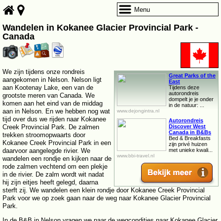
Menu
Wandelen in Kokanee Glacier Provincial Park -
Canada
We zijn tijdens onze rondreis
Great Parks of the
aangekomen in Nelson. Nelson ligt
East
aan Kootenay Lake, een van de
Tijdens deze
autorondreis
grootste meren van Canada. We
dompelt je je onder
komen aan het eind van de middag
in de natuur: ...
aan in Nelson. En we hebben nog wat
www.dejongintra.nl
tijd over dus we rijden naar Kokanee
Autorondreis
Creek Provincial Park. De zalmen
Discover West
Canada in B&Bs
trekken stroomopwaarts door
Bed & Breakfasts
Kokanee Creek Provincial Park in een
zijn privé huizen
daarvoor aangelegde rivier. We
met unieke kwali...
www.bbi-travel.nl
wandelen een rondje en kijken naar de
rode zalmen vechtend om een plekje
in de rivier. De zalm wordt wit nadat
hij zijn eitjes heeft gelegd, daarna
sterft zij. We wandelen een klein rondje door Kokanee Creek Provincial
Park voor we op zoek gaan naar de weg naar Kokanee Glacier Provincial
Park.
In de B&B in Nelson vragen we naar de wegcondities naar Kokanee Glacier