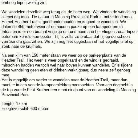
omhoog lopen weinig zin.
We wandelen dezelfde weg terug als de heen weg. We vinden de wandeling
allebei erg mooi. De natuur in Manning Provincial Park is ontzettend mooi.
En het Heather Trail is goed onderhouden en is goed te wandelen. We
dalen de 450 meter weer af en houden pauze op een kampeerterrein.
Intussen is er een brutaal vogeltje om ons heen aan het vliegen zodat hij de
boterham korrels kan opeten. Hij is zelfs zo brutaal dat hij op de schoen
van Sandra gaat zitten. We zijn nog niet opgestaan of het vogeltje is al op
zoek naar de kruimels.
Na een klim van 150 meter staan we weer op de parkeerplaats van de
Heather Trail. Het weer is weer opgeklaard en de wind is gedraaid,
misschien hadden we toch wel naar boven kunnen wandelen. Er is tijdens
deze wandeling geen eten of drinken verkrijgbaar, dus neem zelf genoeg
mee.
Het is mogelijk om verder te wandelen over de Heather Trail, maar dan
moet je in een van de kampeerplekken overnachten. Voor een dagtocht is
de top van de First Brother een mooi eindpunt van de wandeling in Manning
Provincial Park.
Lengte: 17 km
Hoogteverschil: 600 meter