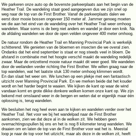
We parkeren onze auto op de bovenste parkeerplaats aan het begin van de
Heather Trail. De wandeling staat goed aangegeven dus we zijn snel op
weg naar de top van de First Brother. Vanaf de parkeerplaats dalen we
eerst door mooie bossen ongeveer 150 meter af. Jammer genoeg moeten
we die aan het eind van de wandeling over het Heather Trail weer omhoog
wandelen. Maar soms is de berg niet anders en wandel je door een knik. Na
de afdaling wandelen we door de open velden ongeveer 400 meter omhoog.
De natuur rondom de Heather Trail en Manning Provincial Park is werkelijk
schitterend. We genieten van de bloemen en insecten die we overal zien.
Ondanks dat het eind september is staat er nog steeds veel in bloem. De
afstand in combinatie met het hoogte verschil maakt de wandeling redelijk
zwaar. Maar de ontzettend mooie natuur maakt dit weer goed. We wandelen
door de weilanden verder richting the First Brother. We willen graag naar de
top wandelen, wat het laatste stuk 130 meter omhoog klimmen wordt.
En dan slaat het weer om. We lunchen op een plekje met een fantastisch
uitzicht over Manning Provincial Park. En we merken beide dat het kouder
wordt en het harder begint te waaien. We kijken de kant op waar de wind
vandaan komt en grote dikke donkere wolken komen onze kant op. We zijn
bekend met omslaand weer in de bergen en weten dat er eigenlijk maar één
oplossing is, terug wandelen.
We besluiten het nog heel even aan te kijken en wandelen verder over het
Heather Trail. Net voor we bij het wandelpad naar de First Brother
aankomen, zien we dat deze al in de wolken zit. We hebben geen
overnachtingsspullen bij ons en het is nog 8 kilometer terug wandelen. We
draaien om en laten de top van de First Brother voor wat het is. Meestal
loop je naar de top voor het uitzicht, maar als deze in de wolken zit, heeft