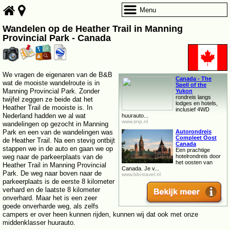
Menu
Wandelen op de Heather Trail in Manning
Provincial Park - Canada
We vragen de eigenaren van de B&B
Canada - The
wat de mooiste wandelroute is in
Spell of the
Manning Provincial Park. Zonder
Yukon
rondreis langs
twijfel zeggen ze beide dat het
lodges en hotels,
Heather Trail de mooiste is. In
inclusief 4WD
Nederland hadden we al wat
huurauto...
www.snp.nl
wandelingen op gezocht in Manning
Park en een van de wandelingen was
Autorondreis
Compleet Oost
de Heather Trail. Na een stevig ontbijt
Canada
stappen we in de auto en gaan we op
Een prachtige
weg naar de parkeerplaats van de
hotelrondreis door
het oosten van
Heather Trail in Manning Provincial
Canada. Je v...
Park. De weg naar boven naar de
www.bbi-travel.nl
parkeerplaats is de eerste 8 kilometer
verhard en de laatste 8 kilometer
onverhard. Maar het is een zeer
goede onverharde weg, als zelfs
campers er over heen kunnen rijden, kunnen wij dat ook met onze
middenklasser huurauto.