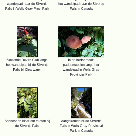
wandelpad naar de Silvertip
het wandelpad naar de Silvertip
Falls in Wells Gray Prov. Park
Falls in Canada
Bloeiende Devil's Club langs
In de herfst mooie
het wandelpad bij de Silvertip
paddenstoelen langs het
Falls bij Clearwater
wandelpad in Wells Gray
Provincial Park
Bosbessen klaar om te eten bij
Aangekomen bij de Silvertip
de Silvertip Falls
Falls in Wells Gray Provincial
Park in Canada