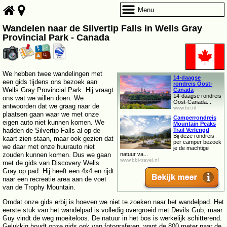
Menu
Wandelen naar de Silvertip Falls in Wells Gray
Provincial Park - Canada
We hebben twee wandelingen met
14-daagse
een gids tijdens ons bezoek aan
rondreis Oost-
Wells Gray Provincial Park. Hij vraagt
Canada
14-daagse rondreis
ons wat we willen doen. We
Oost-Canada...
antwoorden dat we graag naar de
www.tui.nl
plaatsen gaan waar we met onze
Camperrondreis
eigen auto niet kunnen komen. We
Mountain Peaks
hadden de Silvertip Falls al op de
Trail Verlengd
Bij deze rondreis
kaart zien staan, maar ook gezien dat
per camper bezoek
we daar met onze huurauto niet
je de machtige
zouden kunnen komen. Dus we gaan
natuur va...
www.bbi-travel.nl
met de gids van Discovery Wells
Gray op pad. Hij heeft een 4x4 en rijdt
naar een recreatie area aan de voet
van de Trophy Mountain.
Omdat onze gids erbij is hoeven we niet te zoeken naar het wandelpad. Het
eerste stuk van het wandelpad is volledig overgroeid met Devils Gub, maar
Guy vindt de weg moeiteloos. De natuur in het bos is werkelijk schitterend.
Gelukkig houdt onze gids ook van fotograferen, want de 800 meter naar de