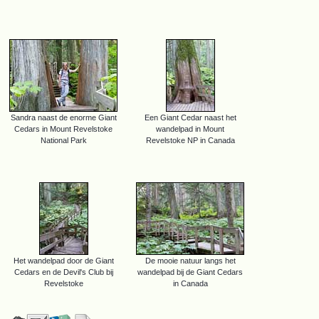
Sandra naast de enorme Giant
Een Giant Cedar naast het
Cedars in Mount Revelstoke
wandelpad in Mount
National Park
Revelstoke NP in Canada
Het wandelpad door de Giant
De mooie natuur langs het
Cedars en de Devil's Club bij
wandelpad bij de Giant Cedars
Revelstoke
in Canada