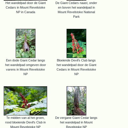
Het wandelpad door de Giant
De Giant Cedars naast, onder
Cedars in Mount Revelstoke
en boven het wandelpad in
NP in Canada
Mount Revelstoke National
Park
Een dode Giant Cedar langs
Bloeiende Devil's Club langs
het wandelpad omgeven door
het wandelpad door de Giant
varens in Mount Revelstoke
Cedars in Mount Revelstoke
NP
NP
Te midden van al het groen,
De vergane Giant Cedar langs
rood bloeiende Devil's Club in
het wandelpad in Mount
Mount Revelstoke NP
Revelstoke NP