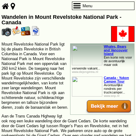
Menu
Wandelen in Mount Revelstoke National Park -
Canada
Mount Revelstoke National Park ligt
Whales, Bears
bij de plaats Revelstoke in British
and Vancouver
Columbia in Canada. Voor een
Island
Een korte reis voor
Nationaal Park is Mount Revelstoke
de avontuurlijk
National Park met een oppervlak van
maar ook
260 km2 klein. De toegang naar het
verwende vakant...
www.dejongintra.nl
park ligt op Mount Revelstoke. Op
Mount Revelstoke zijn verschillende
Canada - Yukon
Camper Tour
wandelmogelijkheden, van korte tot
Avontuurlijke
zeer lange wandelingen. Mount
rondreis per
Revelstoke National Park is rijk aan
truckcamper...
www.snp.nl
schitterende natuur, schilderachtige
bergmeren en talloze bijzondere
dieren, zoals de banaanslak en beren.
Aan de Trans Canada Highway ligt
ook nog een leuke wandeling door de Giant Cedars. De korte wandeling
door de Giant Cedars ligt tussen Roger’s Pass en Revelstoke, net in het
Mount Revelstoke National Park. We parkeren onze auto op de grote
parkeerplaats bij de Giant Cedars. Over een vlonder pad wandelen we laat