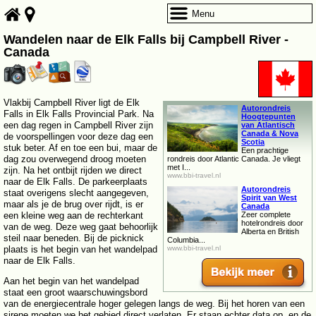
Menu
Wandelen naar de Elk Falls bij Campbell River -
Canada
Vlakbij Campbell River ligt de Elk
Autorondreis
Falls in Elk Falls Provincial Park. Na
Hoogtepunten
een dag regen in Campbell River zijn
van Atlantisch
Canada & Nova
de voorspellingen voor deze dag een
Scotia
stuk beter. Af en toe een bui, maar de
Een prachtige
dag zou overwegend droog moeten
rondreis door Atlantic Canada. Je vliegt
met I...
zijn. Na het ontbijt rijden we direct
www.bbi-travel.nl
naar de Elk Falls. De parkeerplaats
Autorondreis
staat overigens slecht aangegeven,
Spirit van West
maar als je de brug over rijdt, is er
Canada
een kleine weg aan de rechterkant
Zeer complete
hotelrondreis door
van de weg. Deze weg gaat behoorlijk
Alberta en British
steil naar beneden. Bij de picknick
Columbia...
plaats is het begin van het wandelpad
www.bbi-travel.nl
naar de Elk Falls.
Aan het begin van het wandelpad
staat een groot waarschuwingsbord
van de energiecentrale hoger gelegen langs de weg. Bij het horen van een
sirene moeten we het gebied direct verlaten. Er staan echter data op, en de