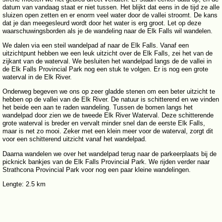
datum van vandaag staat er niet tussen. Het blijkt dat eens in de tijd ze alle
sluizen open zetten en er enorm veel water door de vallei stroomt. De kans
dat je dan meegesleurd wordt door het water is erg groot. Let op deze
waarschuwingsborden als je de wandeling naar de Elk Falls wil wandelen.
We dalen via een steil wandelpad af naar de Elk Falls. Vanaf een
uitzichtpunt hebben we een leuk uitzicht over de Elk Falls, zei het van de
zijkant van de waterval. We besluiten het wandelpad langs de de vallei in
de Elk Falls Provincial Park nog een stuk te volgen. Er is nog een grote
waterval in de Elk River.
Onderweg begeven we ons op zeer gladde stenen om een beter uitzicht te
hebben op de vallei van de Elk River. De natuur is schitterend en we vinden
het beide een aan te raden wandeling. Tussen de bomen langs het
wandelpad door zien we de tweede Elk River Waterval. Deze schitterende
grote waterval is breder en vervalt minder snel dan de eerste Elk Falls,
maar is net zo mooi. Zeker met een klein meer voor de waterval, zorgt dit
voor een schitterend uitzicht vanaf het wandelpad.
Daarna wandelen we over het wandelpad terug naar de parkeerplaats bij de
picknick bankjes van de Elk Falls Provincial Park. We rijden verder naar
Strathcona Provincial Park voor nog een paar kleine wandelingen.
Lengte: 2.5 km