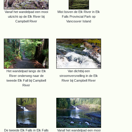
Vanaf het wandelpad een mooi
Mist boven de Elk River in Elk
uitzicht op de Elk River bij
Falls Provincial Park op
Campbell River
Vancouver Island
Het wandelpad langs de Elk
Van dichtbij een
River onderweg naar de
stroomversnelling in de Elk
tweede Elk Fall bij Campbell
River bij Campbell River
River
De tweede Elk Falls in Elk Falls
Vanaf het wandelpad een mooi