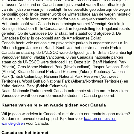
is tussen Nederland en Canada een tijdsverschil van 5-9 uur afhankelijk
van de tijdszone waar je in verblijft. In de bevolkte gebieden zijn de wegen
behoorlijk goed. In de zomer wordt de winterschade aan de wegen hersteld,
dus er zijn in de lente, zomer en herfst veelal wegwerkzaamheden.
Het staatshoofd van Canada is de koningin van het Verenigd Koninkrijk,
Koningin Elizabeth II. In Canada wordt in tegenstelling tot Engeland rechts
gereden. Op de Canadese Dollar staat het staatshoofd afgebeeld. De
Canadese Dollar is gekoppeld aan de Amerikaanse Dollar.
Canada heeft vele nationale en provinciale parken in ongerepte natuur. In
Alberta liggen Jasper en Banff. Banff was het eerste nationale Park in
Canada en staat op de UNESCO werelderfgoed lijst. In British Columbia ligt
Vancouver Island, vlakbij Vancouver. 8 van Canada’s nationale parken
staan op de UNESCO werelderfgoed lijst. Deze zijn: Banff National Park
(Aberta), Gros Morne National Park (Newfoundland), Jasper National Park
(Aberta), Kluane National Park and Reserve (Yukon), Kootenay National
Park (British Columbia), Nahanni National Park Reserve (Northwest
Territories), Wood Buffalo National Park (Alberta/Northwest Territories) en
Yoho National Park (British Columbia)
Naast Nationale Parken heeft Canada ook mooie steden om te bezoeken.
Vancouver wordt een van de mooiste steden in Canada genoemd.
Kaarten van en reis- en wandelgidsen voor Canada
Wil je gaan wandelen in Canada of met de auto een rondreis gaan maken?
Ga dan niet onvoorbereid op pad. Kijk hier voor
kaarten en reis- en
wandelgidsen
voor Canada.
Canada op het internet