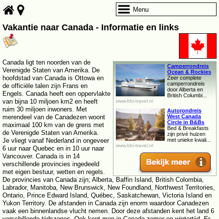
Menu
Vakantie naar Canada - Informatie en links
Canada ligt ten noorden van de
Camperrondreis
Verenigde Staten van Amerika. De
Ocean & Rockies
hoofdstad van Canada is Ottowa en
Zeer complete
camperrondreis
de officiële talen zijn Frans en
door Alberta en
Engels. Canada heeft een oppervlakte
British Columbi...
van bijna 10 miljoen km2 en heeft
www.bbi-travel.nl
ruim 30 miljoen inwoners. Met
Autorondreis
merendeel van de Canadezen woont
West Canada
Circle in B&Bs
maximaal 100 km van de grens met
Bed & Breakfasts
de Verenigde Staten van Amerika.
zijn privé huizen
Je vliegt vanaf Nederland in ongeveer
met unieke kwali...
www.bbi-travel.nl
6 uur naar Quebec en in 10 uur naar
Vancouver. Canada is in 14
verschillende provincies ingedeeld
met eigen bestuur, wetten en regels.
De provincies van Canada zijn; Alberta, Baffin Island, British Colombia,
Labrador, Manitoba, New Brunswick, New Foundland, Northwest Territories,
Ontario, Prince Edward Island, Québec, Saskatchewan, Victoria Island en
Yukon Territory. De afstanden in Canada zijn enorm waardoor Canadezen
vaak een binnenlandse vlucht nemen. Door deze afstanden kent het land 6
verschillende tijdszones. Ook kent men in Canada zomer en wintertijd. Er