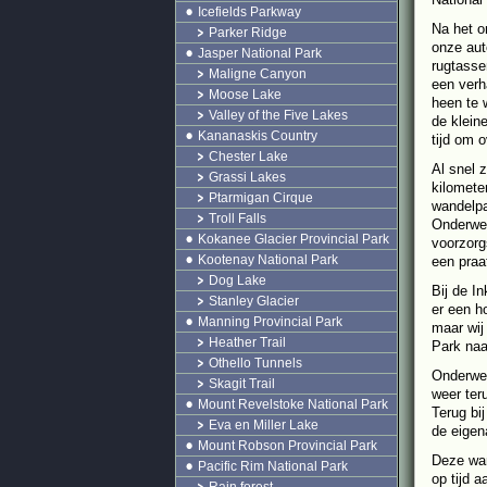
Icefields Parkway
Na het o
Parker Ridge
onze aut
Jasper National Park
rugtasse
Maligne Canyon
een verh
Moose Lake
heen te 
Valley of the Five Lakes
de klein
Kananaskis Country
tijd om 
Chester Lake
Al snel 
Grassi Lakes
kilomete
Ptarmigan Cirque
wandelpa
Troll Falls
Onderweg
Kokanee Glacier Provincial Park
voorzorg
Kootenay National Park
een praa
Dog Lake
Bij de I
Stanley Glacier
er een h
Manning Provincial Park
maar wij
Heather Trail
Park naa
Othello Tunnels
Onderweg
Skagit Trail
weer ter
Mount Revelstoke National Park
Terug bi
Eva en Miller Lake
de eigen
Mount Robson Provincial Park
Deze wan
Pacific Rim National Park
op tijd 