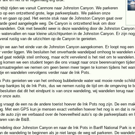
ntbijt rijden we vanuit Canmore naar Johnston Canyon. We parkeren
o op een ontzettend grote, lege parkeerplaats. We pakken onze
n en gaan op pad. Het eerste stuk naar de Johnston Canyon gaat over
arde goed aangelegde weg. De Canyon is ontzettend leuk om door
wandelen. Ook met bewolkt weer is deze wandeling door de Johnston Canyon
e watervallen en naar kleine uitzichtpunten in de Johnston Canyon. Er zijn nog
overal rustig van de uitzichten op de Canyon te genieten.
zijn we aan het einde van de Johnston Canyon aangekomen. Er loopt nog een
r verder liggen. We besluiten het onverharde wandelpad omhoog te wandelen e
d gaat redelijk steil omhoog, maar echt vervelend is het niet om te wandelen.
 komen we een student tegen die ons vraagt naar onze beerervaringen tijde
smaatregelen we nemen om geen beren meer tegen te komen tijdens het wande
tje en wandelen vervolgens verder naar de Ink Pots.
nk Pots genieten we van het omhoog bubbelende water wat mooie ronde schilder
oop bankjes bij de Ink Pots, dus we nemen rustig de tijd om de omgeving te b
 besluiten dat dit het eindpunt is van onze wandeling, wij wandelen terug naa
r onze auto.
 vraagt de een na de andere toerist hoever de Ink Pots nog zijn. De een make
ug. Met een GPS kun je mensen exact vertellen hoever het nog is en dat is niet
j de auto zijn we verbaasd over de hoeveelheid auto’s op de parkeerplaats e
aren van de B&B.
deling door Johnston Canyon en naar de Ink Pots in Banff National Park is 
aan de wandeling te beginnen als je niet langs de weg wil parkeren. De wandel