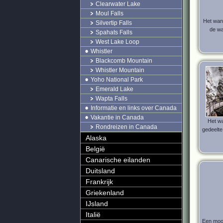
Clearwater Lake
Moul Falls
Het wan
Silvertip Falls
de wa
Spahats Falls
West Lake Loop
Whistler
Blackcomb Mountain
Whistler Mountain
Yoho National Park
Emerald Lake
Wapta Falls
Informatie en links over Canada
Vakantie in Canada
Het w
Rondreizen in Canada
gedeelt
Alaska
België
Canarische eilanden
Duitsland
Frankrijk
Griekenland
IJsland
Italië
Een mooi