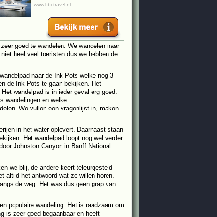
www.bbi-travel.nl
 zeer goed te wandelen. We wandelen naar
 niet heel veel toeristen dus we hebben de
 wandelpad naar de Ink Pots welke nog 3
n de Ink Pots te gaan bekijken. Het
 Het wandelpad is in ieder geval erg goed.
ns wandelingen en welke
len. We vullen een vragenlijst in, maken
ijen in het water oplevert. Daarnaast staan
ekijken. Het wandelpad loopt nog wel verder
r door Johnston Canyon in Banff National
n we blij, de andere keert teleurgesteld
 altijd het antwoord wat ze willen horen.
n langs de weg. Het was dus geen grap van
een populaire wandeling. Het is raadzaam om
ing is zeer goed begaanbaar en heeft