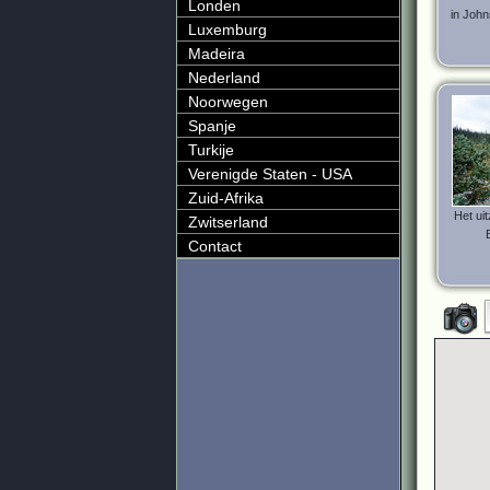
Londen
in John
Luxemburg
Madeira
Nederland
Noorwegen
Spanje
Turkije
Verenigde Staten - USA
Zuid-Afrika
Het uit
Zwitserland
Contact