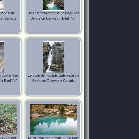
n Johnston
De eerste waterval in de rivier van
 in Canada
Johnston Canyon in Banff NP
 rotswanden
Eén van de hoogste watervallen in
in Banff NP
Johnston Canyon in Canada
 langs het
De blauwe meren van de Ink Pots