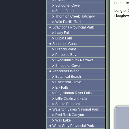
Rain forest
ontzette
Schooner Cove
Lengte:
South Beach
Hoogteve
Thornton Creek Hatchery
Wild Pacific Trail
Strathcona Provincial Park
Lady Falls
Lupin Falls
Sunshine Coast
Francis Point
Porpoise Bay
Skookumchuck Narrows
Smuggler Cove
Vancouver Island
Botanical Beach
Cathedral Grove
Elk Falls
Englishman River Falls
Little Qualicum Falls
Sooke Potholes
Waterton Lakes National Park
Red Rock Canyon
Wall Lake
Wells Gray Provincial Park