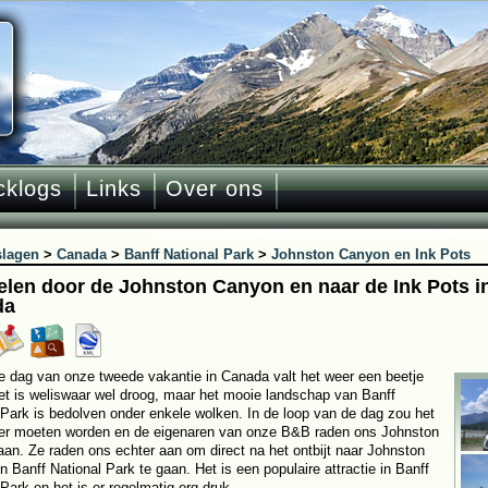
cklogs
Links
Over ons
slagen
>
Canada
>
Banff National Park
>
Johnston Canyon en Ink Pots
len door de Johnston Canyon en naar de Ink Pots in
da
e dag van onze tweede vakantie in Canada valt het weer een beetje
et is weliswaar wel droog, maar het mooie landschap van Banff
 Park is bedolven onder enkele wolken. In de loop van de dag zou het
er moeten worden en de eigenaren van onze B&B raden ons Johnston
an. Ze raden ons echter aan om direct na het ontbijt naar Johnston
n Banff National Park te gaan. Het is een populaire attractie in Banff
Park en het is er regelmatig erg druk.