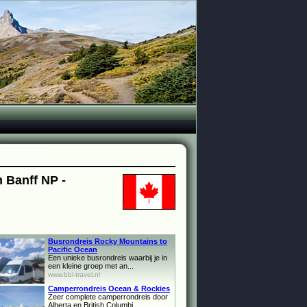
 Banff NP -
Busrondreis Rocky Mountains to
Pacific Ocean
Een unieke busrondreis waarbij je in
een kleine groep met an...
www.bbi-travel.nl
Camperrondreis Ocean & Rockies
Zeer complete camperrondreis door
Alberta en British Columbi...