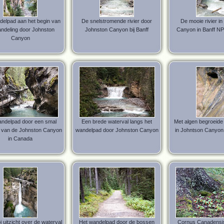
delpad aan het begin van
De snelstromende rivier door
De mooie rivier i
ndeling door Johnston
Johnston Canyon bij Banff
Canyon in Banff NP
Canyon
andelpad door een smal
Een brede waterval langs het
Met algen begroeide
e van de Johnston Canyon
wandelpad door Johnston Canyon
in Johntson Canyon 
in Canada
 uitzicht over de waterval
Het wandelpad door de bossen
Cornus Canadensis