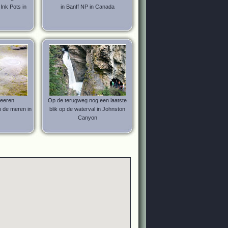
Ink Pots in
in Banff NP in Canada
reeren
Op de terugweg nog een laatste
 de meren in
blik op de waterval in Johnston
Canyon