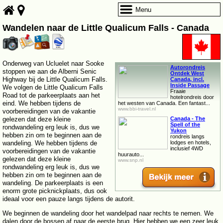
Menu
Wandelen naar de Little Qualicum Falls - Canada
Onderweg van Ucluelet naar Sooke
Autorondreis
stoppen we aan de Alberni Senic
Ontdek West
Highway bij de Little Qualicum Falls.
Canada, incl.
Inside Passage
We volgen de Little Qualicum Falls
Fraaie
Road tot de parkeerplaats aan het
hotelrondreis door
eind. We hebben tijdens de
het westen van Canada. Een fantast...
www.bbi-travel.nl
voorbereidingen van de vakantie
gelezen dat deze kleine
Canada - The
Spell of the
rondwandeling erg leuk is, dus we
Yukon
hebben zin om te beginnen aan de
rondreis langs
wandeling. We hebben tijdens de
lodges en hotels,
inclusief 4WD
voorbereidingen van de vakantie
huurauto...
gelezen dat deze kleine
www.snp.nl
rondwandeling erg leuk is, dus we
hebben zin om te beginnen aan de
wandeling. De parkeerplaats is een
enorm grote picknickplaats, dus ook
ideaal voor een pauze langs tijdens de autorit.
We beginnen de wandeling door het wandelpad naar rechts te nemen. We
dalen door de bossen af naar de eerste brug. Hier hebben we een zeer leuk