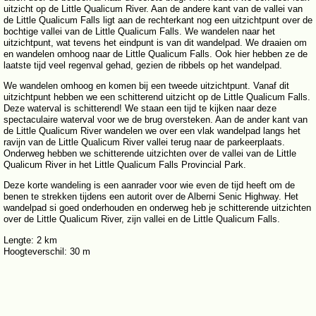
uitzicht op de Little Qualicum River. Aan de andere kant van de vallei van
de Little Qualicum Falls ligt aan de rechterkant nog een uitzichtpunt over de
bochtige vallei van de Little Qualicum Falls. We wandelen naar het
uitzichtpunt, wat tevens het eindpunt is van dit wandelpad. We draaien om
en wandelen omhoog naar de Little Qualicum Falls. Ook hier hebben ze de
laatste tijd veel regenval gehad, gezien de ribbels op het wandelpad.
We wandelen omhoog en komen bij een tweede uitzichtpunt. Vanaf dit
uitzichtpunt hebben we een schitterend uitzicht op de Little Qualicum Falls.
Deze waterval is schitterend! We staan een tijd te kijken naar deze
spectaculaire waterval voor we de brug oversteken. Aan de ander kant van
de Little Qualicum River wandelen we over een vlak wandelpad langs het
ravijn van de Little Qualicum River vallei terug naar de parkeerplaats.
Onderweg hebben we schitterende uitzichten over de vallei van de Little
Qualicum River in het Little Qualicum Falls Provincial Park.
Deze korte wandeling is een aanrader voor wie even de tijd heeft om de
benen te strekken tijdens een autorit over de Alberni Senic Highway. Het
wandelpad si goed onderhouden en onderweg heb je schitterende uitzichten
over de Little Qualicum River, zijn vallei en de Little Qualicum Falls.
Lengte: 2 km
Hoogteverschil: 30 m