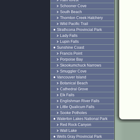
Rain forest
Schooner Cove
South Beach
Thornton Creek Hatchery
Wild Pacific Trail
Strathcona Provincial Park
Lady Falls
Lupin Falls
Sunshine Coast
Francis Point
Porpoise Bay
Skookumchuck Narrows
Smuggler Cove
Vancouver Island
Botanical Beach
Cathedral Grove
Elk Falls
Englishman River Falls
Little Qualicum Falls
Sooke Potholes
Waterton Lakes National Park
Red Rock Canyon
Wall Lake
Wells Gray Provincial Park