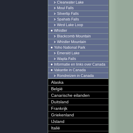
Clearwater Lake
Moul Falls
Silvertip Falls
Spahats Falls
West Lake Loop
Whistler
Blackcomb Mountain
Whistler Mountain
Yoho National Park
Emerald Lake
Wapta Falls
Informatie en links over Canada
Vakantie in Canada
Rondreizen in Canada
Alaska
België
Canarische eilanden
Duitsland
Frankrijk
Griekenland
IJsland
Italië