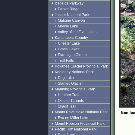
Icefields Parkway
Parker Ridge
Jasper National Park
Maligne Canyon
Moose Lake
Valley of the Five Lakes
Kananaskis Country
Chester Lake
Grassi Lakes
Ptarmigan Cirque
Troll Falls
Kokanee Glacier Provincial Park
Kootenay National Park
Dog Lake
Stanley Glacier
Manning Provincial Park
Heather Trail
Othello Tunnels
Skagit Trail
Mount Revelstoke National Park
Een leu
Eva en Miller Lake
Mount Robson Provincial Park
Pacific Rim National Park