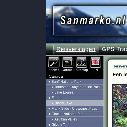
Reisverslagen
GPS Tra
Reisver
Een l
Canada
Banff National Park
Johnston Canyon en Ink Pots
Lake Louise
Fernie
Island Lake
Frank Slide - Crowsnest Pass
Glacier National Park
Asulkan Valley
Grizzly Tour