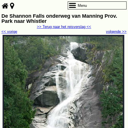
Menu
De Shannon Falls onderweg van Manning Prov.
Park naar Whistler
>> Terug naar het reisverslag <<
<< vorige
volgende >>