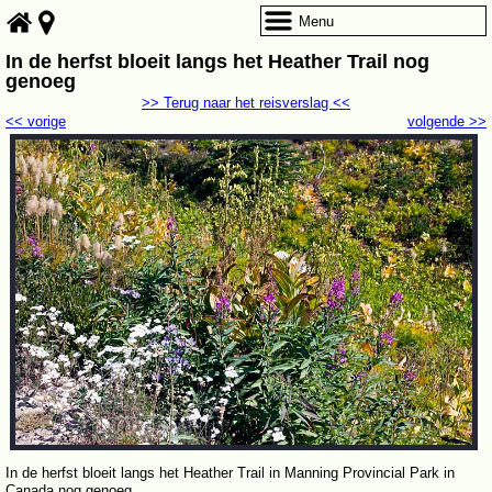
Menu
In de herfst bloeit langs het Heather Trail nog
genoeg
>> Terug naar het reisverslag <<
<< vorige
volgende >>
In de herfst bloeit langs het Heather Trail in Manning Provincial Park in
Canada nog genoeg