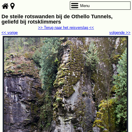
Menu
De steile rotswanden bij de Othello Tunnels,
geliefd bij rotsklimmers
>> Terug naar het reisverslag <<
<< vorige
volgende >>