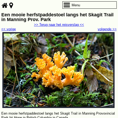
Menu
Een mooie herfstpaddestoel langs het Skagit Trail
in Manning Prov. Park
>> Terug naar het reisverslag <<
<< vorige
volgende >>
Een mooie herfstpaddestoel langs het Skagit Trail in Manning Provovincial
Park bij Hope in British Columbia in Canada