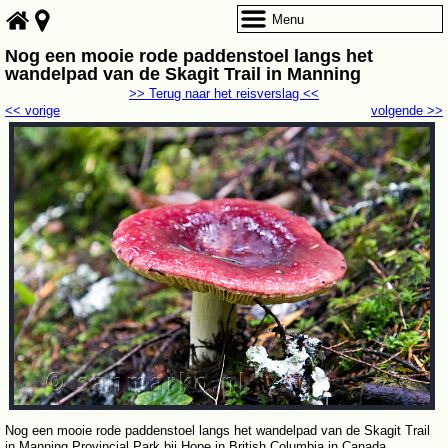
Menu
Nog een mooie rode paddenstoel langs het
wandelpad van de Skagit Trail in Manning
>> Terug naar het reisverslag <<
<< vorige
volgende >>
Nog een mooie rode paddenstoel langs het wandelpad van de Skagit Trail
in Manning Provincial Park bij Hope in British Columbia in Canada