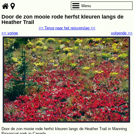
Menu
Door de zon mooie rode herfst kleuren langs de
Heather Trail
>> Terug naar het reisverslag <<
<< vorige
volgende >>
Door de zon mooie rode herfst kleuren langs de Heather Trail in Manning
Provincial park in Canada