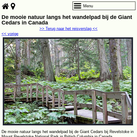
Menu
De mooie natuur langs het wandelpad bij de Giant
Cedars in Canada
>> Terug naar het reisverslag <<
<< vorige
De mooie natuur langs het wandelpad bij de Giant Cedars bij Revelstoke in
Mount Revelstoke National Park in British Columbia in Canada